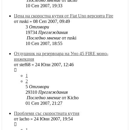
Последно мнение
от
lacho
10 Сеп 2007, 19:33
Цена на скоростна кутия от Fiat Uno версията Fire
от
ruski
»
08 Сеп 2007, 09:49
3
Отговори
19734
Преглеждания
Последно мнение
от
ruski
10 Сеп 2007, 18:55
Отдушник на резервоара на Уно 45 FIRE моно-
инжекция
от
stef68
»
24 Юли 2007, 12:46
1
2
5
Отговори
29310
Преглеждания
Последно мнение
от
Kicho
01 Сеп 2007, 21:27
Проблеми със скоростната кутия
от
lacho
»
24 Юни 2007, 19:54
1