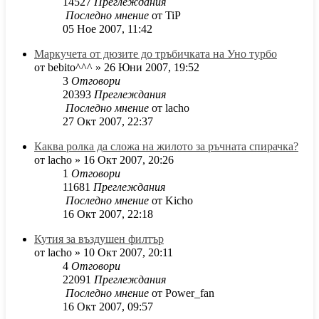
14527
Преглеждания
Последно мнение
от
TiP
05 Ное 2007, 11:42
Маркучета от дюзите до тръбичката на Уно турбо
от
bebito^^^
»
26 Юни 2007, 19:52
3
Отговори
20393
Преглеждания
Последно мнение
от
lacho
27 Окт 2007, 22:37
Каква ролка да сложа на жилото за ръчната спирачка?
от
lacho
»
16 Окт 2007, 20:26
1
Отговори
11681
Преглеждания
Последно мнение
от
Kicho
16 Окт 2007, 22:18
Кутия за въздушен филтър
от
lacho
»
10 Окт 2007, 20:11
4
Отговори
22091
Преглеждания
Последно мнение
от
Power_fan
16 Окт 2007, 09:57