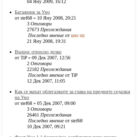
04 Яну 2009, 16:12
Багажник за Уно
от
stef68
»
10 Яну 2008, 20:21
3
Отговори
27673
Преглеждания
Последно мнение
от
uno stz
21 Яну 2008, 19:31
Въпрос относно делко
от
TiP
»
09 Дек 2007, 12:56
2
Отговори
22182
Преглеждания
Последно мнение
от
TiP
12 Дек 2007, 11:05
Как се махат облегалките за глава на предните седалки
на Уно
от
stef68
»
05 Дек 2007, 09:00
3
Отговори
26461
Преглеждания
Последно мнение
от
stef68
10 Дек 2007, 09:21