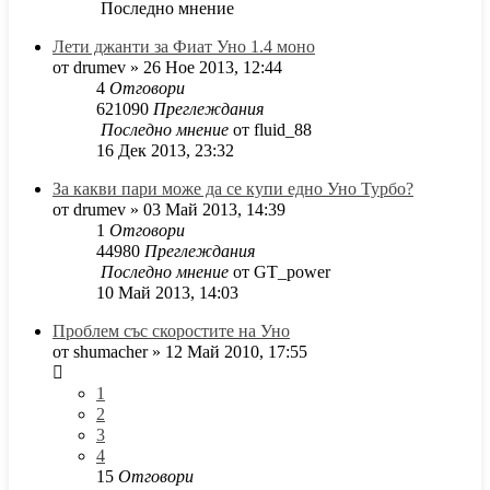
Последно мнение
Лети джанти за Фиат Уно 1.4 моно
от
drumev
»
26 Ное 2013, 12:44
4
Отговори
621090
Преглеждания
Последно мнение
от
fluid_88
16 Дек 2013, 23:32
За какви пари може да се купи едно Уно Турбо?
от
drumev
»
03 Май 2013, 14:39
1
Отговори
44980
Преглеждания
Последно мнение
от
GT_power
10 Май 2013, 14:03
Проблем със скоростите на Уно
от
shumacher
»
12 Май 2010, 17:55
1
2
3
4
15
Отговори