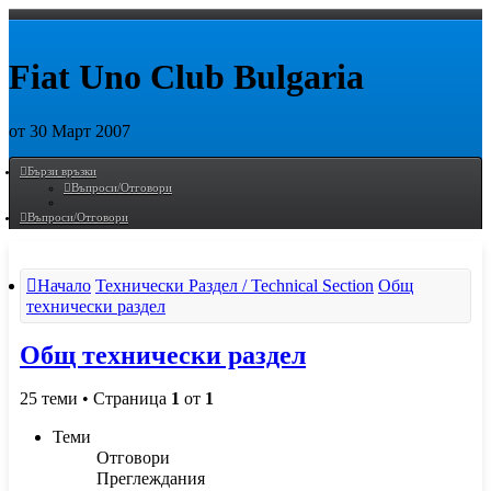
Fiat Uno Club Bulgaria
от 30 Март 2007
Пропусни
Бързи връзки
Въпроси/Отговори
Въпроси/Отговори
Начало
Технически Раздел / Technical Section
Общ
технически раздел
Общ технически раздел
25 теми • Страница
1
от
1
Теми
Отговори
Преглеждания