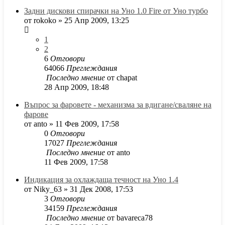
Задни дискови спирачки на Уно 1.0 Fire от Уно турбо
от
rokoko
»
25 Апр 2009, 13:25
1
2
6
Отговори
64066
Преглеждания
Последно мнение
от
chapat
28 Апр 2009, 18:48
Въпрос за фаровете - механизма за вдигане/сваляне на
фарове
от
anto
»
11 Фев 2009, 17:58
0
Отговори
17027
Преглеждания
Последно мнение
от
anto
11 Фев 2009, 17:58
Индикация за охлаждаща течност на Уно 1.4
от
Niky_63
»
31 Дек 2008, 17:53
3
Отговори
34159
Преглеждания
Последно мнение
от
bavareca78