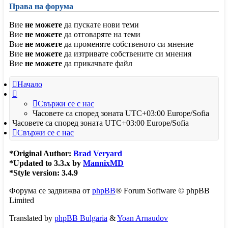
Права на форума
Вие
не можете
да пускате нови теми
Вие
не можете
да отговаряте на теми
Вие
не можете
да променяте собственото си мнение
Вие
не можете
да изтривате собствените си мнения
Вие
не можете
да прикачвате файл
Начало
Свържи се с нас
Часовете са според зоната UTC+03:00 Europe/Sofia
Часовете са според зоната UTC+03:00 Europe/Sofia
Свържи се с нас
*
Original Author:
Brad Veryard
*
Updated to 3.3.x by
MannixMD
*
Style version: 3.4.9
Форума се задвижва от
phpBB
® Forum Software © phpBB
Limited
Translated by
phpBB Bulgaria
&
Yoan Arnaudov