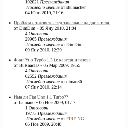
102021
Преглеждания
Последно мнение
от
shumacher
04 Юни 2010, 21:16
Проблем с токовете след запалване на двигателя.
от
DimDim
»
05 Яну 2010, 21:04
4
Отговори
29965
Преглеждания
Последно мнение
от
DimDim
09 Яну 2010, 12:39
Фиат Уно Турбо 1.3 i.е картерни газове
от
BuRnacID
»
05 Мар 2009, 19:55
4
Отговори
62552
Преглеждания
Последно мнение
от
diman86
07 Яну 2010, 22:14
Има ли Fiat Uno 1.1 Turbo??
от
batmano
»
06 Ное 2009, 01:17
1
Отговори
19773
Преглеждания
Последно мнение
от
FIRE NG
06 Ное 2009, 20:48