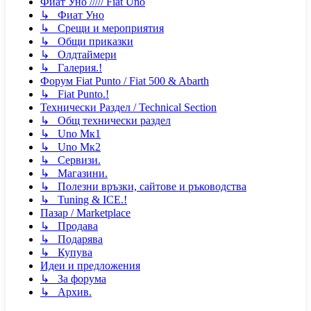
Фиат Уно ///// Fiat Uno
↳ Фиат Уно
↳ Срещи и мероприятия
↳ Общи приказки
↳ Олдтаймери
↳ Галерия.!
Форум Fiat Punto / Fiat 500 & Abarth
↳ Fiat Punto.!
Технически Раздел / Technical Section
↳ Общ технически раздел
↳ Uno Мк1
↳ Uno Мк2
↳ Сервизи.
↳ Магазини.
↳ Полезни връзки, сайтове и ръководства
↳ Tuning & ICE.!
Пазар / Marketplace
↳ Продава
↳ Подарява
↳ Купува
Идеи и предложения
↳ За форума
↳ Архив.