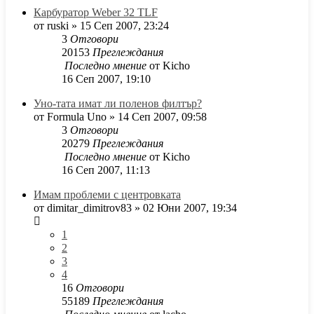
Карбуратор Weber 32 TLF
от
ruski
»
15 Сеп 2007, 23:24
3
Отговори
20153
Преглеждания
Последно мнение
от
Kicho
16 Сеп 2007, 19:10
Уно-тата имат ли поленов филтър?
от
Formula Uno
»
14 Сеп 2007, 09:58
3
Отговори
20279
Преглеждания
Последно мнение
от
Kicho
16 Сеп 2007, 11:13
Имам проблеми с центровката
от
dimitar_dimitrov83
»
02 Юни 2007, 19:34
1
2
3
4
16
Отговори
55189
Преглеждания