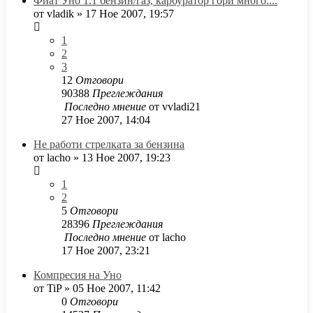
Фиат Уно 1.1 бензин/газ, карбуратор гори много....
от
vladik
»
17 Ное 2007, 19:57
1
2
3
12
Отговори
90388
Преглеждания
Последно мнение
от
vvladi21
27 Ное 2007, 14:04
Нe работи стрелката за бензина
от
lacho
»
13 Ное 2007, 19:23
1
2
5
Отговори
28396
Преглеждания
Последно мнение
от
lacho
17 Ное 2007, 23:21
Компресия на Уно
от
TiP
»
05 Ное 2007, 11:42
0
Отговори