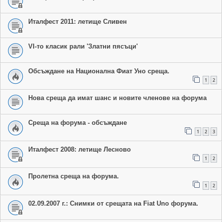
Италфест 2011: летище Сливен
VI-то класик рали 'Златни пясъци'
Обсъждане на Национална Фиат Уно среща.
1
2
Нова среща да имат шанс и новите членове на форума
Среща на форума - обсъждане
1
2
3
Италфест 2008: летище Лесново
1
2
Пролетна среща на форума.
1
2
02.09.2007 г.: Снимки от срещата на Fiat Uno форума.