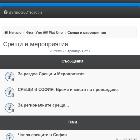
Fiat Uno Club Bulgaria
Въпроси/Отговори
Начало
Фиат Уно ///// Fiat Uno
Срещи и мероприятия
Срещи и мероприятия
20 теми • Страница
1
от
1
Съобщения
За раздел Срещи и Мероприятия...
СРЕЩИ В СОФИЯ: Време и място на провеждане.
За регионалните срещи...
Теми
Чат за срещите в София