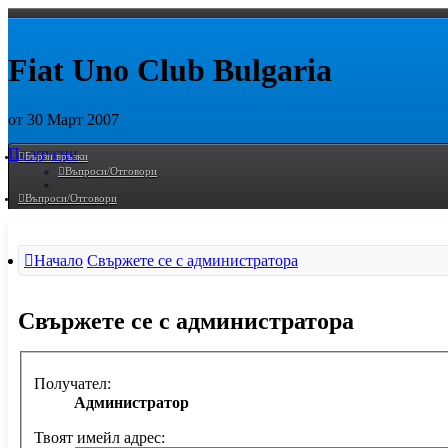
Fiat Uno Club Bulgaria
от 30 Март 2007
Пропусни
Бързи връзки
Въпроси/Отговори
Въпроси/Отговори
Начало
Свържете се с администратора
Свържете се с администратора
Получател:
Администратор
Твоят имейл адрес: