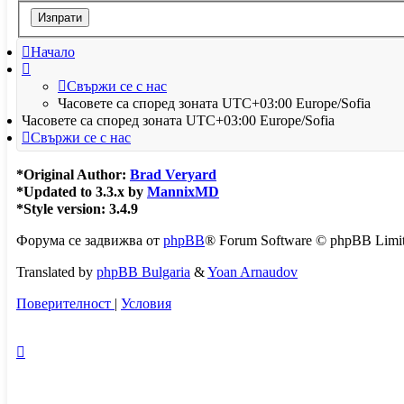
Начало
Свържи се с нас
Часовете са според зоната UTC+03:00 Europe/Sofia
Часовете са според зоната UTC+03:00 Europe/Sofia
Свържи се с нас
*
Original Author:
Brad Veryard
*
Updated to 3.3.x by
MannixMD
*
Style version: 3.4.9
Форума се задвижва от
phpBB
® Forum Software © phpBB Limi
Translated by
phpBB Bulgaria
&
Yoan Arnaudov
Поверителност
|
Условия