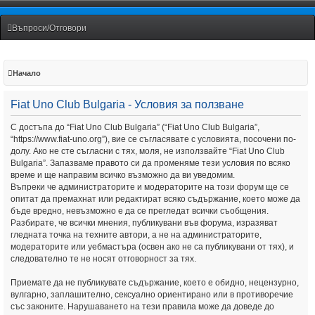
Fiat Uno Club Bulgaria
Въпроси/Отговори
Начало
Fiat Uno Club Bulgaria - Условия за ползване
С достъпа до “Fiat Uno Club Bulgaria” (“Fiat Uno Club Bulgaria”,
“https://www.fiat-uno.org”), вие се съгласявате с условията, посочени по-
долу. Ако не сте съгласни с тях, моля, не използвайте “Fiat Uno Club
Bulgaria”. Запазваме правото си да променяме тези условия по всяко
време и ще направим всичко възможно да ви уведомим.
Въпреки че администраторите и модераторите на този форум ще се
опитат да премахнат или редактират всяко съдържание, което може да
бъде вредно, невъзможно е да се прегледат всички съобщения.
Разбирате, че всички мнения, публикувани във форума, изразяват
гледната точка на техните автори, а не на администраторите,
модераторите или уебмастъра (освен ако не са публикувани от тях), и
следователно те не носят отговорност за тях.
Приемате да не публикувате съдържание, което е обидно, нецензурно,
вулгарно, заплашително, сексуално ориентирано или в противоречие
със законите. Нарушаването на тези правила може да доведе до