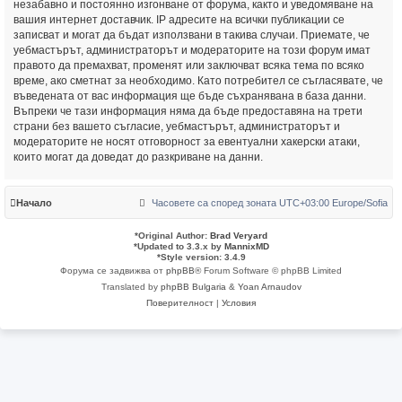
незабавно и постоянно изгонване от форума, както и уведомяване на
вашия интернет доставчик. IP адресите на всички публикации се
записват и могат да бъдат използвани в такива случаи. Приемате, че
уебмастърът, администраторът и модераторите на този форум имат
правото да премахват, променят или заключват всяка тема по всяко
време, ако сметнат за необходимо. Като потребител се съгласявате, че
въведената от вас информация ще бъде съхранявана в база данни.
Въпреки че тази информация няма да бъде предоставяна на трети
страни без вашето съгласие, уебмастърът, администраторът и
модераторите не носят отговорност за евентуални хакерски атаки,
които могат да доведат до разкриване на данни.
Начало
Часовете са според зоната UTC+03:00 Europe/Sofia
*
Original Author:
Brad Veryard
*
Updated to 3.3.x by
MannixMD
*
Style version: 3.4.9
Форума се задвижва от
phpBB
® Forum Software © phpBB Limited
Translated by
phpBB Bulgaria
&
Yoan Arnaudov
Поверителност
|
Условия