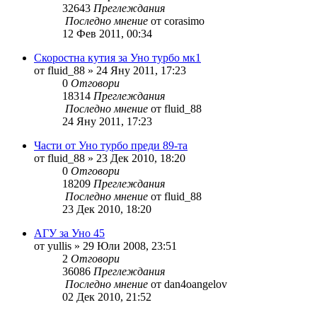
32643
Преглеждания
Последно мнение
от
corasimo
12 Фев 2011, 00:34
Скоростна кутия за Уно турбо мк1
от
fluid_88
»
24 Яну 2011, 17:23
0
Отговори
18314
Преглеждания
Последно мнение
от
fluid_88
24 Яну 2011, 17:23
Части от Уно турбо преди 89-та
от
fluid_88
»
23 Дек 2010, 18:20
0
Отговори
18209
Преглеждания
Последно мнение
от
fluid_88
23 Дек 2010, 18:20
АГУ за Уно 45
от
yullis
»
29 Юли 2008, 23:51
2
Отговори
36086
Преглеждания
Последно мнение
от
dan4oangelov
02 Дек 2010, 21:52