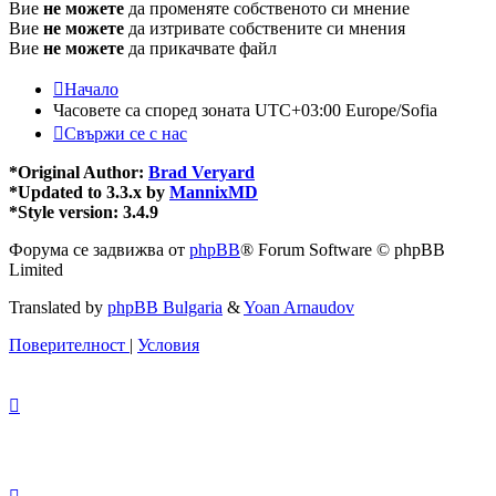
Вие
не можете
да променяте собственото си мнение
Вие
не можете
да изтривате собствените си мнения
Вие
не можете
да прикачвате файл
Начало
Часовете са според зоната UTC+03:00 Europe/Sofia
Свържи се с нас
*
Original Author:
Brad Veryard
*
Updated to 3.3.x by
MannixMD
*
Style version: 3.4.9
Форума се задвижва от
phpBB
® Forum Software © phpBB
Limited
Translated by
phpBB Bulgaria
&
Yoan Arnaudov
Поверителност
|
Условия