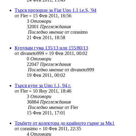
Търся прозорци за Fiat Uno 1.1 i.e.S, '94
от
Fler
»
15 Фев 2011, 16:56
3
Отговори
32001
Преглеждания
Последно мнение
от
corasimo
21 Фев 2011, 18:58
Купувам гума 135/13 или 155/80/13
от
divaneto999
»
19 Фев 2011, 00:02
0
Отговори
22047
Преглеждания
Последно мнение
от
divaneto999
19 Фев 2011, 00:02
Търся купе за Uno 1.1, 94 г.
от
Fler
»
10 Яну 2011, 18:46
3
Отговори
36884
Преглеждания
Последно мнение
от
Fler
15 Фев 2011, 17:01
Тръбите от колектора до крайното гърне за Мк1
от
corasimo
»
10 Фев 2011, 22:35
4
Отговори