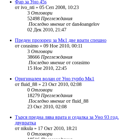
Фар за Уно 45s
от
ivo_nti
»
05 Сеп 2008, 10:23
3
Отговори
52498
Преглеждания
Последно мнение
от
dan4oangelov
02 Дек 2010, 21:47
Преден прозорец за Мк1 две врати спешно
от
corasimo
»
09 Ное 2010, 00:11
3
Отговори
38666
Преглеждания
Последно мнение
от
corasimo
15 Ное 2010, 22:45
Оригинален волан от Уно турбо Mк1
от
fluid_88
»
23 Окт 2010, 02:08
0
Отговори
18279
Преглеждания
Последно мнение
от
fluid_88
23 Окт 2010, 02:08
Търся предна лява врата и седалка за Уно 93 год.
двувратка
от
nikula
»
17 Окт 2010, 18:21
0
Отговори