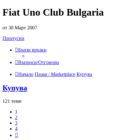
Fiat Uno Club Bulgaria
от 30 Март 2007
Пропусни
Бързи връзки
Въпроси/Отговори
Начало
Пазар / Marketplace
Купува
Купува
121 теми
1
2
3
4
Следваща