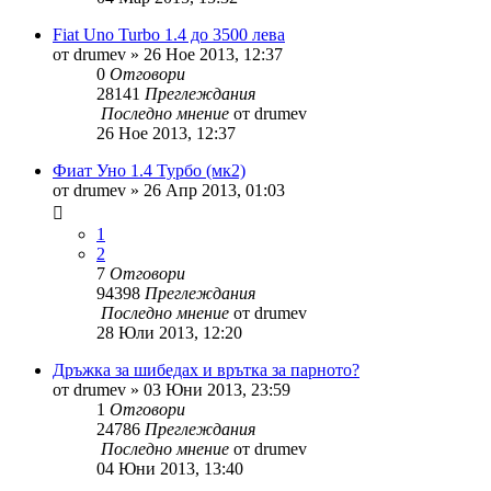
Fiat Uno Turbo 1.4 до 3500 лева
от
drumev
»
26 Ное 2013, 12:37
0
Отговори
28141
Преглеждания
Последно мнение
от
drumev
26 Ное 2013, 12:37
Фиат Уно 1.4 Турбо (мк2)
от
drumev
»
26 Апр 2013, 01:03
1
2
7
Отговори
94398
Преглеждания
Последно мнение
от
drumev
28 Юли 2013, 12:20
Дръжка за шибедах и врътка за парното?
от
drumev
»
03 Юни 2013, 23:59
1
Отговори
24786
Преглеждания
Последно мнение
от
drumev
04 Юни 2013, 13:40