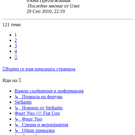
95064
Преглеждания
Последно мнение
от
Uner
29 Сеп 2010, 22:19
121 теми
1
2
3
4
Следваща
Върни се към началната страница
Иди на
Важни съобщения и информация
↳ Правила на форума
Stellantis
↳ Новини от Stellantis
Фиат Уно ///// Fiat Uno
↳ Фиат Уно
↳ Срещи и мероприятия
↳ Общи приказки