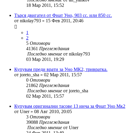
18 Мар 2011, 15:52
Търся двигател от Фиат Уно, 903 cc. или 850 cc.
от
nikolay793
»
15 Фев 2011, 20:46
1
2
5
Отговори
41361
Преглеждания
Последно мнение
от
nikolay793
03 Мар 2011, 19:29
Купувам преди врати за Уно МК2, тривратка.
от
joreto_sha
»
02 Мар 2011, 15:57
0
Отговори
21862
Преглеждания
Последно мнение
от
joreto_sha
02 Мар 2011, 15:57
Купувам оригинални тасове 13 инча за Фиат Уно Мк2
от
Uner
»
08 Авг 2010, 20:05
3
Отговори
39088
Преглеждания
Последно мнение
от
Uner
24 Фев 2011, 13:49