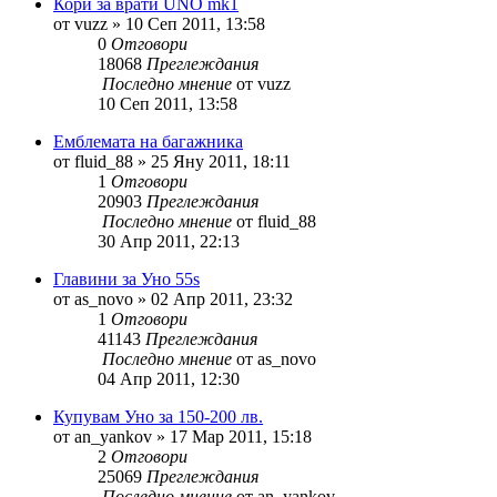
Кори за врати UNO mk1
от
vuzz
»
10 Сеп 2011, 13:58
0
Отговори
18068
Преглеждания
Последно мнение
от
vuzz
10 Сеп 2011, 13:58
Емблемата на багажника
от
fluid_88
»
25 Яну 2011, 18:11
1
Отговори
20903
Преглеждания
Последно мнение
от
fluid_88
30 Апр 2011, 22:13
Главини за Уно 55s
от
as_novo
»
02 Апр 2011, 23:32
1
Отговори
41143
Преглеждания
Последно мнение
от
as_novo
04 Апр 2011, 12:30
Купувам Уно за 150-200 лв.
от
an_yankov
»
17 Мар 2011, 15:18
2
Отговори
25069
Преглеждания
Последно мнение
от
an_yankov