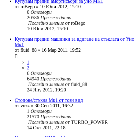
Купувам предни амортисьори за уно МК1
от
roBego
»
10 Юни 2012, 15:10
0
Отговори
20586
Преглеждания
Последно мнение
от
roBego
10 Юни 2012, 15:10
Купувам предни машинки за вдигане на стъклата от Уно
Мк1
от
fluid_88
»
16 Мар 2011, 19:52
1
2
6
Отговори
64940
Преглеждания
Последно мнение
от
fluid_88
24 Яну 2012, 19:20
Стопове/стъкла Мк1 от този вид
от
vuzz
»
30 Сеп 2011, 16:32
1
Отговори
21570
Преглеждания
Последно мнение
от
TURBO_POWER
14 Окт 2011, 22:18