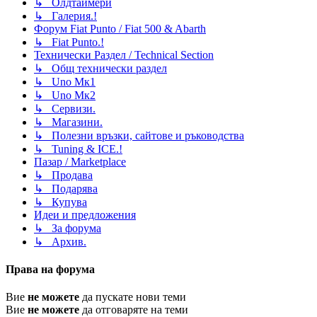
↳ Олдтаймери
↳ Галерия.!
Форум Fiat Punto / Fiat 500 & Abarth
↳ Fiat Punto.!
Технически Раздел / Technical Section
↳ Общ технически раздел
↳ Uno Мк1
↳ Uno Мк2
↳ Сервизи.
↳ Магазини.
↳ Полезни връзки, сайтове и ръководства
↳ Tuning & ICE.!
Пазар / Marketplace
↳ Продава
↳ Подарява
↳ Купува
Идеи и предложения
↳ За форума
↳ Архив.
Права на форума
Вие
не можете
да пускате нови теми
Вие
не можете
да отговаряте на теми