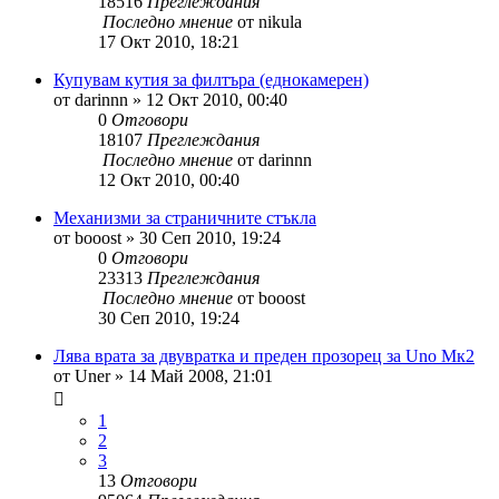
18516
Преглеждания
Последно мнение
от
nikula
17 Окт 2010, 18:21
Купувам кутия за филтъра (еднокамерен)
от
darinnn
»
12 Окт 2010, 00:40
0
Отговори
18107
Преглеждания
Последно мнение
от
darinnn
12 Окт 2010, 00:40
Механизми за страничните стъкла
от
booost
»
30 Сеп 2010, 19:24
0
Отговори
23313
Преглеждания
Последно мнение
от
booost
30 Сеп 2010, 19:24
Лява врата за двувратка и преден прозорец за Uno Мк2
от
Uner
»
14 Май 2008, 21:01
1
2
3
13
Отговори