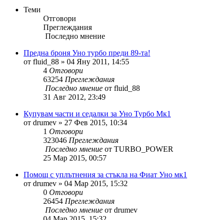
Теми
Отговори
Преглеждания
Последно мнение
Предна броня Уно турбо преди 89-та!
от
fluid_88
»
04 Яну 2011, 14:55
4
Отговори
63254
Преглеждания
Последно мнение
от
fluid_88
31 Авг 2012, 23:49
Купувам части и седалки за Уно Турбо Мк1
от
drumev
»
27 Фев 2015, 10:34
1
Отговори
323046
Преглеждания
Последно мнение
от
TURBO_POWER
25 Мар 2015, 00:57
Помощ с уплътнения за стъкла на Фиат Уно мк1
от
drumev
»
04 Мар 2015, 15:32
0
Отговори
26454
Преглеждания
Последно мнение
от
drumev
04 Мар 2015, 15:32