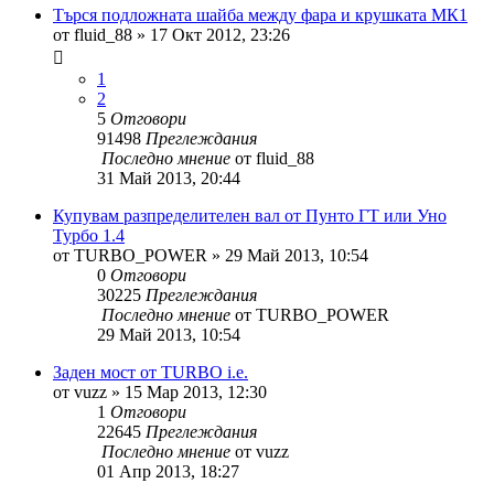
Търся подложната шайба между фара и крушката МК1
от
fluid_88
»
17 Окт 2012, 23:26
1
2
5
Отговори
91498
Преглеждания
Последно мнение
от
fluid_88
31 Май 2013, 20:44
Купувам разпределителен вал от Пунто ГТ или Уно
Турбо 1.4
от
TURBO_POWER
»
29 Май 2013, 10:54
0
Отговори
30225
Преглеждания
Последно мнение
от
TURBO_POWER
29 Май 2013, 10:54
Заден мост от TURBO i.e.
от
vuzz
»
15 Мар 2013, 12:30
1
Отговори
22645
Преглеждания
Последно мнение
от
vuzz
01 Апр 2013, 18:27