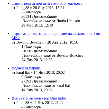
Търся гредата под двигателя или магарето.
от
fluid_88
»
28 Яну 2013, 15:21
2
Отговори
26534
Преглеждания
Последно мнение
от
Любо Нешков
29 Мар 2013, 12:48
Търся машинка за ръчно вдигане на стъклото на Уно
МК2
от
Boycho Boychev
»
28 Авг 2012, 10:56
1
Отговори
21058
Преглеждания
Последно мнение
от
Boycho Boychev
24 Яну 2013, 12:33
Водачи за фарове
от
karal fiat
»
14 Яну 2013, 20:02
0
Отговори
27393
Преглеждания
Последно мнение
от
karal fiat
14 Яну 2013, 20:02
Всмукателен колектор Uno turbo
от
fluid_88
»
11 Дек 2012, 21:22
4
Отговори