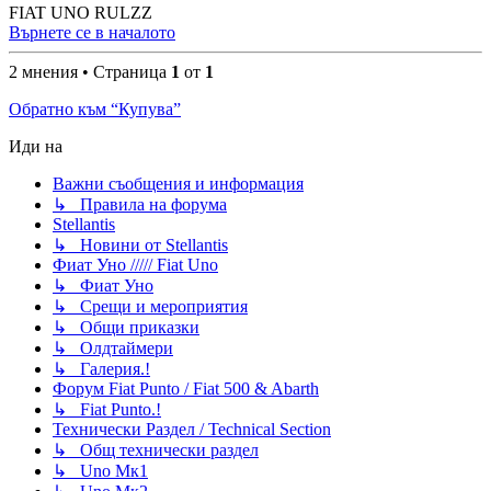
FIAT UNO RULZZ
Върнете се в началото
2 мнения • Страница
1
от
1
Обратно към “Купува”
Иди на
Важни съобщения и информация
↳ Правила на форума
Stellantis
↳ Новини от Stellantis
Фиат Уно ///// Fiat Uno
↳ Фиат Уно
↳ Срещи и мероприятия
↳ Общи приказки
↳ Олдтаймери
↳ Галерия.!
Форум Fiat Punto / Fiat 500 & Abarth
↳ Fiat Punto.!
Технически Раздел / Technical Section
↳ Общ технически раздел
↳ Uno Мк1