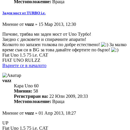
Местоположение:
Враца
Заден мост от TURBO i.e.
Мнение
от
vuzz
»
15 Мар 2013, 12:30
Пичове, трябва ми заден мост от Uno Турбо!
Заедно с дисковете и спирачните апарати!
Колкото по запазен толкова по добре естествено!
За малко
време съм си в BG за това давайте офертите по бързо!
Fiat Uno 1.5 75 i.e. CAT
FIAT UNO RULZZ
Върнете се в началото
vuzz
Кара Uno 60
Мнения:
58
Регистриран на:
22 Юли 2009, 20:33
Местоположение:
Враца
Мнение
от
vuzz
»
01 Апр 2013, 18:27
UP
Fiat Uno 1.5 75 i.e. CAT