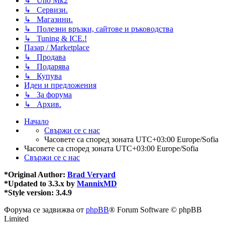
↳ Uno Мк2
↳ Сервизи.
↳ Магазини.
↳ Полезни връзки, сайтове и ръководства
↳ Tuning & ICE.!
Пазар / Marketplace
↳ Продава
↳ Подарява
↳ Купува
Идеи и предложения
↳ За форума
↳ Архив.
Начало
Свържи се с нас
Часовете са според зоната UTC+03:00 Europe/Sofia
Часовете са според зоната UTC+03:00 Europe/Sofia
Свържи се с нас
*
Original Author:
Brad Veryard
*
Updated to 3.3.x by
MannixMD
*
Style version: 3.4.9
Форума се задвижва от
phpBB
® Forum Software © phpBB
Limited