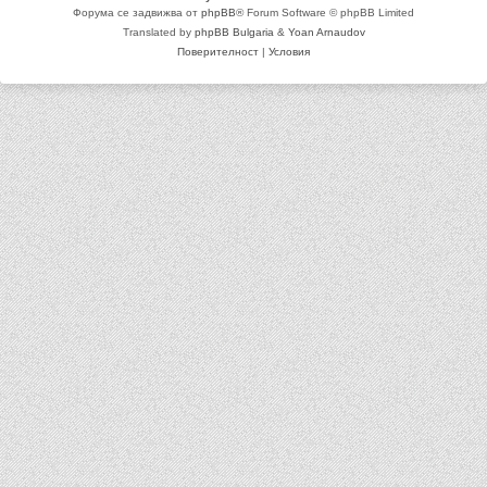
Форума се задвижва от
phpBB
® Forum Software © phpBB Limited
Translated by
phpBB Bulgaria
&
Yoan Arnaudov
Поверителност
|
Условия