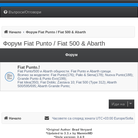
Fiat Uno Club Bulgaria
Въпроси/Отговори
Начало
Форум Fiat Punto / Fiat 500 & Abarth
Форум Fiat Punto / Fiat 500 & Abarth
Форум
Fiat Punto.!
Fiat Punto/500 и Abarth общности. Fiat Punto и Abarth срещи.
Всичко за моделите: Fiat Punto(176); Palio & Siena(178); Nuova Punto(188);
Grande Punto & Punto Evo(199);
Fiat Idea(350); Fiat Doblo; Zastava 10; Fiat 500 (Type 312); Abarth
500/595/695; Abarth Grande Punto;
Иди на
Начало
Часовете са според зоната UTC+03:00 Europe/Sofia
*
Original Author:
Brad Veryard
*
Updated to 3.3.x by
MannixMD
*
Style version: 3.4.9