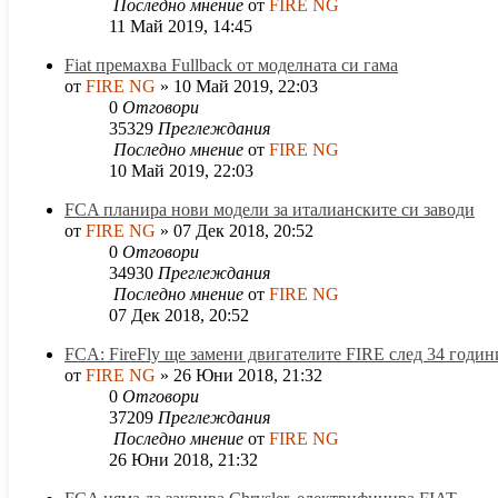
Последно мнение
от
FIRE NG
11 Май 2019, 14:45
Fiat премахва Fullback от моделната си гама
от
FIRE NG
»
10 Май 2019, 22:03
0
Отговори
35329
Преглеждания
Последно мнение
от
FIRE NG
10 Май 2019, 22:03
FCA планира нови модели за италианските си заводи
от
FIRE NG
»
07 Дек 2018, 20:52
0
Отговори
34930
Преглеждания
Последно мнение
от
FIRE NG
07 Дек 2018, 20:52
FCA: FireFly ще замени двигателите FIRE след 34 годин
от
FIRE NG
»
26 Юни 2018, 21:32
0
Отговори
37209
Преглеждания
Последно мнение
от
FIRE NG
26 Юни 2018, 21:32