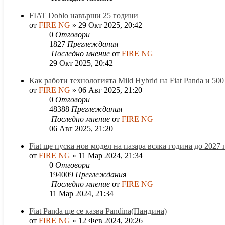
FIAT Doblo навърши 25 години
от
FIRE NG
»
29 Окт 2025, 20:42
0
Отговори
1827
Преглеждания
Последно мнение
от
FIRE NG
29 Окт 2025, 20:42
Как работи технологията Mild Hybrid на Fiat Panda и 500
от
FIRE NG
»
06 Авг 2025, 21:20
0
Отговори
48388
Преглеждания
Последно мнение
от
FIRE NG
06 Авг 2025, 21:20
Fiat ще пуска нов модел на пазара всяка година до 2027 г
от
FIRE NG
»
11 Мар 2024, 21:34
0
Отговори
194009
Преглеждания
Последно мнение
от
FIRE NG
11 Мар 2024, 21:34
Fiat Panda ще се казва Pandina(Пандина)
от
FIRE NG
»
12 Фев 2024, 20:26