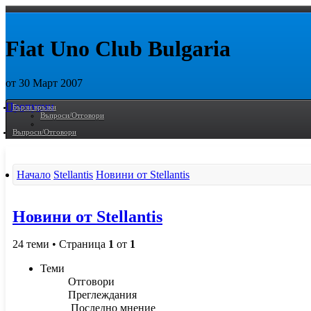
Fiat Uno Club Bulgaria
от 30 Март 2007
Пропусни
Бързи връзки
Въпроси/Отговори
Въпроси/Отговори
Начало
Stellantis
Новини от Stellantis
Новини от Stellantis
24 теми • Страница
1
от
1
Теми
Отговори
Преглеждания
Последно мнение