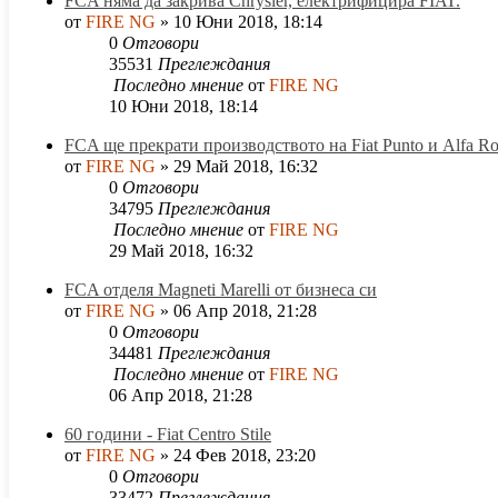
FCA няма да закрива Chrysler, електрифицира FIAT.
от
FIRE NG
»
10 Юни 2018, 18:14
0
Отговори
35531
Преглеждания
Последно мнение
от
FIRE NG
10 Юни 2018, 18:14
FCA ще прекрати производството на Fiat Punto и Alfa 
от
FIRE NG
»
29 Май 2018, 16:32
0
Отговори
34795
Преглеждания
Последно мнение
от
FIRE NG
29 Май 2018, 16:32
FCA отделя Маgnеtі Маrеllі от бизнеса си
от
FIRE NG
»
06 Апр 2018, 21:28
0
Отговори
34481
Преглеждания
Последно мнение
от
FIRE NG
06 Апр 2018, 21:28
60 години - Fiat Centro Stile
от
FIRE NG
»
24 Фев 2018, 23:20
0
Отговори
33472
Преглеждания