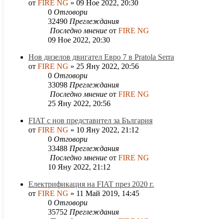
от
FIRE NG
»
09 Ное 2022, 20:30
0
Отговори
32490
Преглеждания
Последно мнение
от
FIRE NG
09 Ное 2022, 20:30
Нов дизелов двигател Евро 7 в Pratola Serra
от
FIRE NG
»
25 Яну 2022, 20:56
0
Отговори
33098
Преглеждания
Последно мнение
от
FIRE NG
25 Яну 2022, 20:56
FIAT с нов представител за България
от
FIRE NG
»
10 Яну 2022, 21:12
0
Отговори
33488
Преглеждания
Последно мнение
от
FIRE NG
10 Яну 2022, 21:12
Електрификация на FIAT през 2020 г.
от
FIRE NG
»
11 Май 2019, 14:45
0
Отговори
35752
Преглеждания