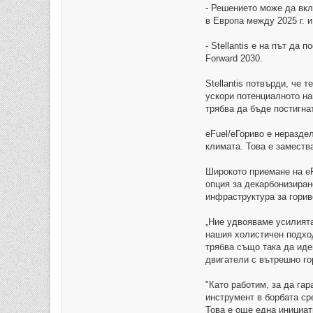
- Решението може да вкл
в Европа между 2025 г. и 
- Stellantis е на път да
Forward 2030.
Stellantis потвърди, че
ускори потенциалното на
трябва да бъде постигна
eFuel/еГориво е неразде
климата. Това е заместв
Широкото приемане на eF
опция за декарбонизиран
инфраструктура за горив
„Ние удвояваме усилията
нашия холистичен подход
трябва също така да ид
двигатели с вътрешно гор
"Като работим, за да гар
инструмент в борбата ср
Това е още една инициати