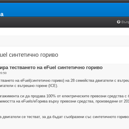
ia
Въп
uel синтетично гориво
зира тестването на eFuel синтетично гориво
20:50
стването на eFuel(синтетично гориво) на 28 семейства двигатели с вътре
игатели с вътрешно горене (ICE).
нгажимента си да продава 100% от електрическите превозни средства с б
ваемостта на eFuels/еГорива върху превозни средства, произведени от 20
а двигатели се тестват, за да бъдат съобразени със синтетичното гориво