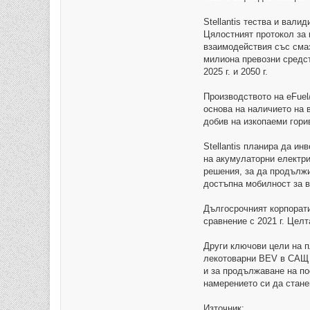
Stellantis тества и вали
Цялостният протокол за 
взаимодействия със смаз
милиона превозни средст
2025 г. и 2050 г.
Производството на eFuel
основа на наличието на 
добив на изкопаеми гори
Stellantis планира да и
на акумулаторни електри
решения, за да продължи
достъпна мобилност за в
Дългосрочният корпорати
сравнение с 2021 г. Цел
Други ключови цели на п
лекотоварни BEV в САЩ д
и за продължаване на по
намерението си да стане
Източник: