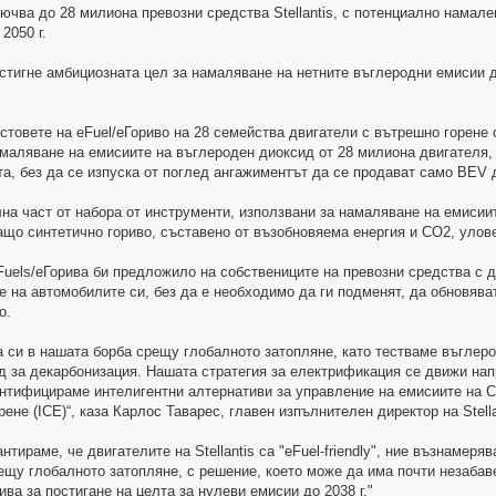
ючва до 28 милиона превозни средства Stellantis, с потенциално намале
2050 г.
 постигне амбициозната цел за намаляване на нетните въглеродни емисии д
 тестовете на eFuel/еГориво на 28 семейства двигатели с вътрешно горен
маляване на емисиите на въглероден диоксид от 28 милиона двигателя, п
та, без да се изпуска от поглед ангажиментът да се продават само BEV д
лна част от набора от инструменти, използвани за намаляване на емисии
ащо синтетично гориво, съставено от възобновяема енергия и CO2, улов
uels/еГорива би предложило на собствениците на превозни средства с д
е на автомобилите си, без да е необходимо да ги подменят, да обновява
о.
 си в нашата борба срещу глобалното затопляне, като тестваме въглер
 за декарбонизация. Нашата стратегия за електрификация се движи нап
ентифицираме интелигентни алтернативи за управление на емисиите на 
ене (ICE)“, каза Карлос Таварес, главен изпълнителен директор на Stella
антираме, че двигателите на Stellantis са "eFuel-friendly", ние възнаме
ещу глобалното затопляне, с решение, което може да има почти незабав
ва за постигане на целта за нулеви емисии до 2038 г."