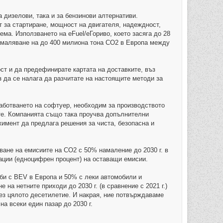
за дизелови, така и за бензинови алтернативи.
т за стартиране, мощност на двигателя, надеждност,
ма. Използването на eFuel/еГориво, което засяга до 28
намаляване на до 400 милиона тона CO2 в Европа между
ст и да предефинирате картата на доставките, въз
з да се налага да разчитате на настоящите методи за
зработването на софтуер, необходим за производството
ите. Компанията също така проучва допълнителни
жимент да предлага решения за чиста, безопасна и
ване на емисиите на CO2 с 50% намаление до 2030 г. в
сации (едноцифрен процент) на оставащи емисии.
жби с BEV в Европа и 50% с леки автомобили и
а нетните приходи до 2030 г. (в сравнение с 2021 г.)
ез цялото десетилетие. И накрая, ние потвърждаваме
а всеки един пазар до 2030 г.