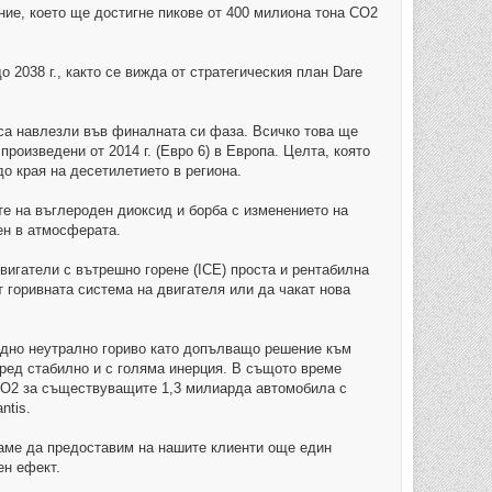
ние, което ще достигне пикове от 400 милиона тона CO2
о 2038 г., както се вижда от стратегическия план Dare
е са навлезли във финалната си фаза. Всичко това ще
роизведени от 2014 г. (Евро 6) в Европа. Целта, която
о края на десетилетието в региона.
те на въглероден диоксид и борба с изменението на
ен в атмосферата.
вигатели с вътрешно горене (ICE) проста и рентабилна
т горивната система на двигателя или да чакат нова
одно неутрално гориво като допълващо решение към
ред стабилно и с голяма инерция. В същото време
CO2 за съществуващите 1,3 милиарда автомобила с
ntis.
ряваме да предоставим на нашите клиенти още един
ен ефект.