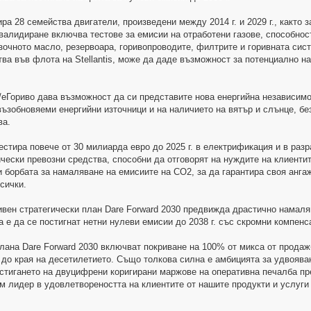
дира 28 семейства двигатели, произведени между 2014 г. и 2029 г., както 
валидиране включва тестове за емисии на отработени газове, способнос
очното масло, резервоара, гopивoпpoвoдитe, филтрите и горивната систе
ва във флота на Stellantis, може да даде възможност за потенциално 
/еГориво дава възможност да си представите нова енергийна независимо
възобновяеми енергийни източници и на наличието на вятър и слънце, бе
ва.
нвестира повече от 30 милиарда евро до 2025 г. в електрификация и в ра
чески превозни средства, способни да отговорят на нуждите на клиент
 борбата за намаляване на емисиите на CO2, за да гарантира своя анга
сички.
вен стратегически план Dare Forward 2030 предвижда драстично намаля
та е да се постигнат нетни нулеви емисии до 2038 г. със скромни компен
лана Dare Forward 2030 включват покриване на 100% от микса от прода
о края на десетилетието. Също толкова силна е амбицията за удвояване н
стигането на двуцифрени коригирани маржове на оперативна печалба пр
м лидер в удовлетвореността на клиентите от нашите продукти и услуги н