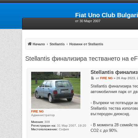
Fiat Uno Club Bulgar
от 30 Март 2007
Начало
Stellantis
Новини от Stellantis
Stellantis финализира тестването на eF
Stellantis финали
М
от
FIRE NG
»
26 Апр 2023, 
н
е
Stellantis финализира те
н
автомобилния парк от дв
и
е
- Въпреки че потвърди а
Stellantis тества използ
FIRE NG
въглероден диоксид.
Администратор
Мнения:
308
- В момента 28 семейств
Регистриран на:
31 Мар 2007, 19:20
Местоположение:
София
CO2 с до 90%.