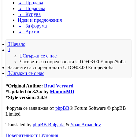
↳ Продава
↳ Подарява
↳ Купува
Идеи и предложения
↳ За форума
↳ Архив.
Начало
Свържи се с нас
Часовете са според зоната UTC+03:00 Europe/Sofia
Часовете са според зоната UTC+03:00 Europe/Sofia
Свържи се с нас
*
Original Author:
Brad Veryard
*
Updated to 3.3.x by
MannixMD
*
Style version: 3.4.9
Форума се задвижва от
phpBB
® Forum Software © phpBB
Limited
Translated by
phpBB Bulgaria
&
Yoan Arnaudov
Поверителност
|
Условия