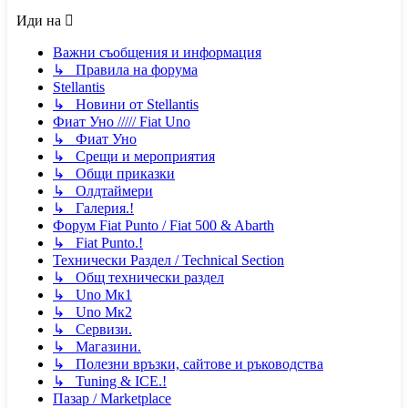
Иди на
Важни съобщения и информация
↳ Правила на форума
Stellantis
↳ Новини от Stellantis
Фиат Уно ///// Fiat Uno
↳ Фиат Уно
↳ Срещи и мероприятия
↳ Общи приказки
↳ Олдтаймери
↳ Галерия.!
Форум Fiat Punto / Fiat 500 & Abarth
↳ Fiat Punto.!
Технически Раздел / Technical Section
↳ Общ технически раздел
↳ Uno Мк1
↳ Uno Мк2
↳ Сервизи.
↳ Магазини.
↳ Полезни връзки, сайтове и ръководства
↳ Tuning & ICE.!
Пазар / Marketplace