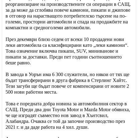
реорганизиране на производствените си операции в САЩ,
за да може да сглобява повече камиони, пикапи и джипове
в отговор на нарастващото потребителско търсене на по-
големи, просторни автомобили и спада на продажбите на
компактни и средноголеми автомобили.
През декември близо седем от всеки 10 продадени нови
леки автомобила са класифицирани като „леки камиони“.
Това означение включва пикапи, SUV, миниванове и
пикапи за доставки. Преди пет години съотношението
беше равно.
В завода в Уорън има 6 300 служители, но някои от тях ще
бъдат трансферирани в друга фабрика в Стерлинг Хайтс.
Тези загуби ще бъдат повече от компенсирани от новите 2
500 нови работни места.
Това е поредната добра новина за автомобилния сектор в
САЩ. Преди два дни Toyota Motor и Mazda Motor обявиха,
че ще изградят съвместно нов завод в Хънтсвил,
Алабандра. Очаква се той да започне производство през
2021 г. и да даде работа на 4 хил. души.