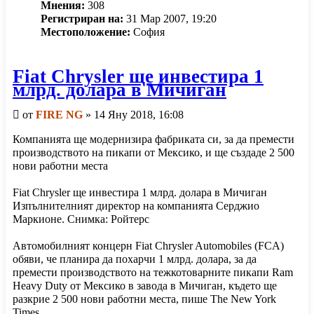
Мнения:
308
Регистриран на:
31 Мар 2007, 19:20
Местоположение:
София
Fiat Chrysler ще инвестира 1
млрд. долара в Мичиган
Мнение
от
FIRE NG
»
14 Яну 2018, 16:08
Компанията ще модернизира фабриката си, за да премести
производството на пикапи от Мексико, и ще създаде 2 500
нови работни места
Fiat Chrysler ще инвестира 1 млрд. долара в Мичиган
Изпълнителният директор на компанията Серджио
Маркионе. Снимка: Ройтерс
Автомобилният концерн Fiat Chrysler Automobiles (FCA)
обяви, че планира да похарчи 1 млрд. долара, за да
премести производството на тежкотоварните пикапи Ram
Heavy Duty от Мексико в завода в Мичиган, където ще
разкрие 2 500 нови работни места, пише The New York
Times.