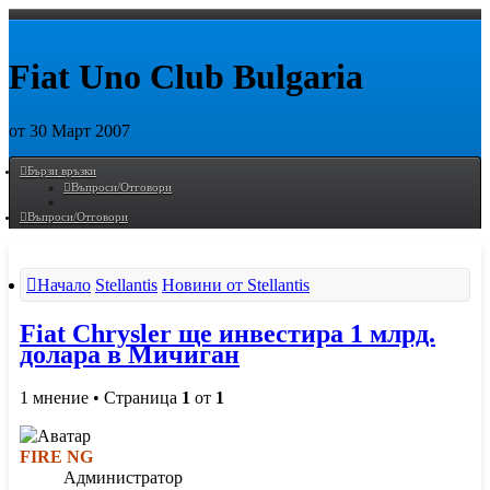
Fiat Uno Club Bulgaria
от 30 Март 2007
Пропусни
Бързи връзки
Въпроси/Отговори
Въпроси/Отговори
Начало
Stellantis
Новини от Stellantis
Fiat Chrysler ще инвестира 1 млрд.
долара в Мичиган
1 мнение • Страница
1
от
1
FIRE NG
Администратор