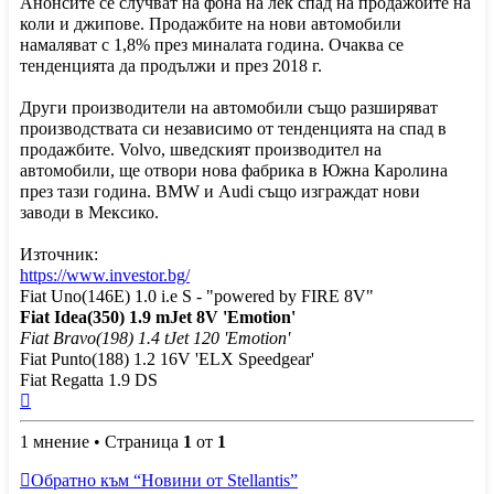
Анонсите се случват на фона на лек спад на продажбите на
коли и джипове. Продажбите на нови автомобили
намаляват с 1,8% през миналата година. Очаква се
тенденцията да продължи и през 2018 г.
Други производители на автомобили също разширяват
производствата си независимо от тенденцията на спад в
продажбите. Volvo, шведският производител на
автомобили, ще отвори нова фабрика в Южна Каролина
през тази година. BMW и Audi също изграждат нови
заводи в Мексико.
Източник:
https://www.investor.bg/
Fiat Uno(146E) 1.0 i.e S - "powered by FIRE 8V"
Fiat Idea(350) 1.9 mJet 8V 'Emotion'
Fiat Bravo(198) 1.4 tJet 120 'Emotion'
Fiat Punto(188) 1.2 16V 'ELX Speedgear'
Fiat Regatta 1.9 DS
Върнете
се
1 мнение • Страница
в
1
от
1
началото
Обратно към “Новини от Stellantis”