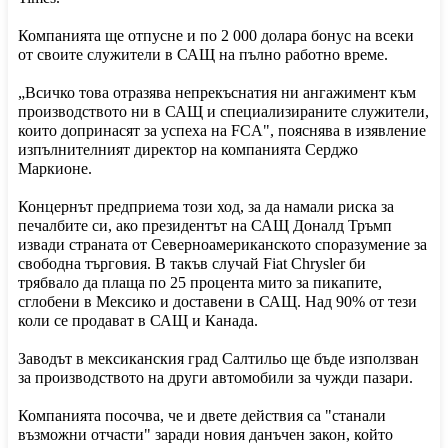
Компанията ще отпусне и по 2 000 долара бонус на всеки
от своите служители в САЩ на пълно работно време.
„Всичко това отразява непрекъснатия ни ангажимент към
производството ни в САЩ и специализираните служители,
които допринасят за успеха на FCA", пояснява в изявление
изпълнителният директор на компанията Серджо
Маркионе.
Концернът предприема този ход, за да намали риска за
печалбите си, ако президентът на САЩ Доналд Тръмп
извади страната от Северноамериканското споразумение за
свободна търговия. В такъв случай Fiat Chrysler би
трябвало да плаща по 25 процента мито за пикапите,
сглобени в Мексико и доставени в САЩ. Над 90% от тези
коли се продават в САЩ и Канада.
Заводът в мексиканския град Салтильо ще бъде използван
за производството на други автомобили за чужди пазари.
Компанията посочва, че и двете действия са "станали
възможни отчасти" заради новия данъчен закон, който