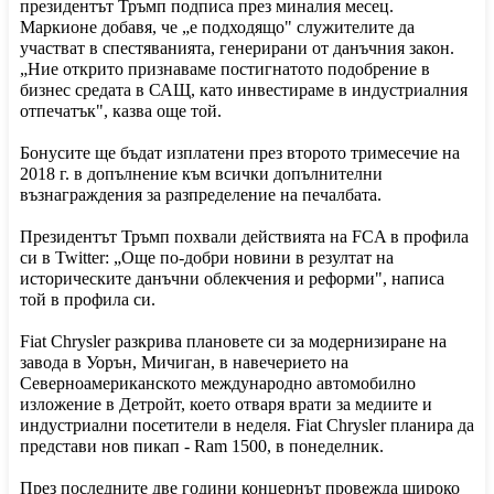
президентът Тръмп подписа през миналия месец.
Маркионе добавя, че „е подходящо" служителите да
участват в спестяванията, генерирани от данъчния закон.
„Ние открито признаваме постигнатото подобрение в
бизнес средата в САЩ, като инвестираме в индустриалния
отпечатък", казва още той.
Бонусите ще бъдат изплатени през второто тримесечие на
2018 г. в допълнение към всички допълнителни
възнаграждения за разпределение на печалбата.
Президентът Тръмп похвали действията на FCA в профила
си в Twitter: „Още по-добри новини в резултат на
историческите данъчни облекчения и реформи", написа
той в профила си.
Fiat Chrysler разкрива плановете си за модернизиране на
завода в Уорън, Мичиган, в навечерието на
Северноамериканското международно автомобилно
изложение в Детройт, което отваря врати за медиите и
индустриални посетители в неделя. Fiat Chrysler планира да
представи нов пикап - Ram 1500, в понеделник.
През последните две години концернът провежда широко