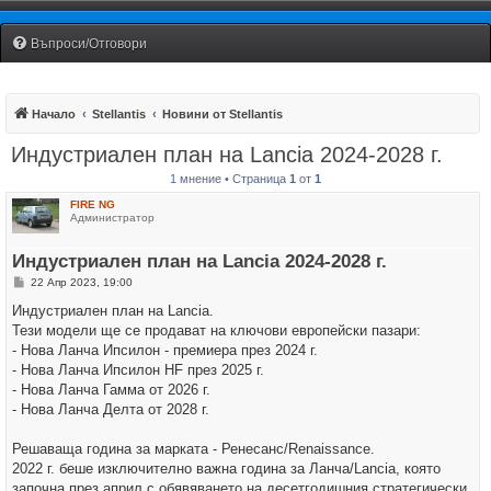
Fiat Uno Club Bulgaria
Въпроси/Отговори
Начало
Stellantis
Новини от Stellantis
Индустриален план на Lancia 2024-2028 г.
1 мнение • Страница
1
от
1
FIRE NG
Администратор
Индустриален план на Lancia 2024-2028 г.
М
22 Апр 2023, 19:00
н
е
Индустриален план на Lancia.
н
Тези модели ще се продават на ключови европейски пазари:
и
е
- Нова Ланча Ипсилон - премиера през 2024 г.
- Нова Ланча Ипсилон HF през 2025 г.
- Нова Ланча Гамма от 2026 г.
- Нова Ланча Делта от 2028 г.
Решаваща година за марката - Ренесанс/Renaissance.
2022 г. беше изключително важна година за Ланча/Lancia, която
започна през април с обявяването на десетгодишния стратегически