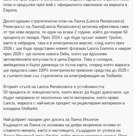
план и продължи през май с официалното навлизане на марката в
Европа.
Десетгодишен стратегически план на Ланча (Lancia Renaissance)
Ренесансът на Ланча(Lancia Renaissance) включва ефективна гама
от три нови модела, по един на всеки 2 години, който да покрие 50
процента от пазара. През 2024 г. ще бъде пуснат новият Ypsilon,
както в хибридна, така и в електрическа версия, след което през
2026 г. ще бъде представен новият флагман Lancia Gamma и накрая
през 2028 г. ще излезе новата Delta, която ще вдъхнови
автомобилните ентусиасти в цяла Европа. Това е солидна,
амбициозна и бързо движеща се пътна карта, според която марката
ще предлага само 100% електрически превозни средства до 2028 г.
в съответствие със стратегията за електрификация на Stellantis.
Вторият стълб на Lancia Renaissance е устойчивостта:
50 процента от повърхностите, които могат да бъдат докоснати, ще
бъдат направени от екологично чисти материали, което прави
Lancia, марката с най-висок процент на рециклирани материали в
концерна Stellantis.
Най-добрият пазарен дял досега за Ланча Ипсилон
Бъдещето на Ланча се основава на добре вкоренени основи от
славното минало, както и настоящето, създадено от успеха на
Ланча Ипсилон/Lancia Ypsilon, който имаше рекордна година. През