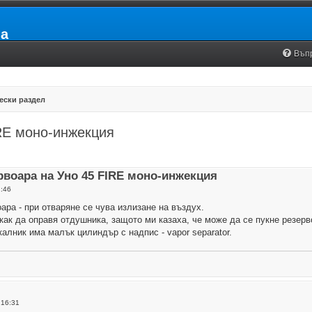
ia
Въп
ески раздел
RE моно-инжекция
рвоара на Уно 45 FIRE моно-инжекция
:46
ара - при отваряне се чува излизане на въздух.
как да оправя отдушника, защото ми казаха, че може да се пукне резерв
алник има малък цилиндър с надпис - vapor separator.
 16:31