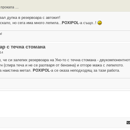
рокапа ....
ал дупка в резервоара с автокит!
скало, но сега има много лепила...
POXIPOL
-a също..!
а!
ар с течна стомана
:14
, че си залепих резервоара на Уно-то с течна стомана - двукомпонентнот
 (спира теча и не се разтваря от бензина) и отгоре мажа с лепилото.
а наистина метал.
POXIPOL
-а се оказа неподходящ за тази работа.