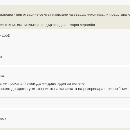
рвоара - при отваряне се чува излизане на въздух. някой има ли представа к
ия калник има малък цилиндър с надпис - vapor separator.
 155):
а!
:44
а ми прокапа! Някой да ми даде идея за лепене!
после да срежа уплътнението на капачката на резервоара с около 1 мм.
15:26