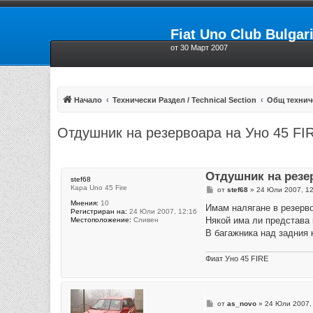
Fiat Uno Club Bulgar
от 30 Март 2007
Начало
Технически Раздел / Technical Section
Общ технич
Отдушник на резервоара на Уно 45 FI
Отдушник на резе
stef68
Кара Uno 45 Fire
М
от
stef68
»
24 Юли 2007, 12
н
Мнения:
10
е
Имам налягане в резерво
Регистриран на:
24 Юли 2007, 12:16
н
Някой има ли представа 
Местоположение:
Сливен
и
е
В багажника над задния к
Фиат Уно 45 FIRE
М
от
as_novo
»
24 Юли 2007,
н