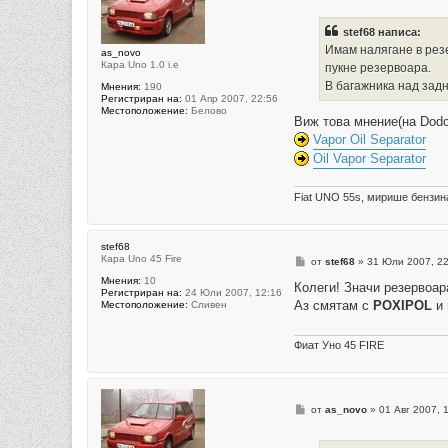
е
н
stef68 написа:
и
е
Имам налягане в резе
as_novo
Кара Uno 1.0 i.e
пукне резервоара.
В багажника над задн
Мнения:
190
Регистриран на:
01 Апр 2007, 22:56
Местоположение:
Белово
Виж това мнение(на Dodo
Vapor Oil Separator
Oil Vapor Separator
Fiat UNO 55s, мирише бензин
stef68
Кара Uno 45 Fire
М
от
stef68
»
31 Юли 2007, 22
н
Мнения:
10
е
Колеги! Значи резервоар
Регистриран на:
24 Юли 2007, 12:16
н
Аз смятам с
POXIPOL
и 
Местоположение:
Сливен
и
е
Фиат Уно 45 FIRE
М
от
as_novo
»
01 Авг 2007, 
н
е
н