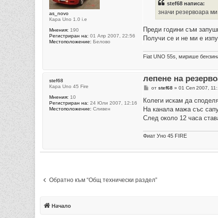
stef68 написа:
и
е
значи резервоара ми п
as_novo
Кара Uno 1.0 i.e
Преди години съм запушв
Мнения:
190
Регистриран на:
01 Апр 2007, 22:56
Получи се и не ми е изпу
Местоположение:
Белово
Fiat UNO 55s, мирише бензин
лепене на резерво
stef68
Кара Uno 45 Fire
М
от
stef68
»
01 Сеп 2007, 11
н
Мнения:
10
е
Колеги искам да споделя
Регистриран на:
24 Юли 2007, 12:16
н
На канала мажа със сапун
Местоположение:
Сливен
и
е
След около 12 часа став
Фиат Уно 45 FIRE
Обратно към “Общ технически раздел”
Начало