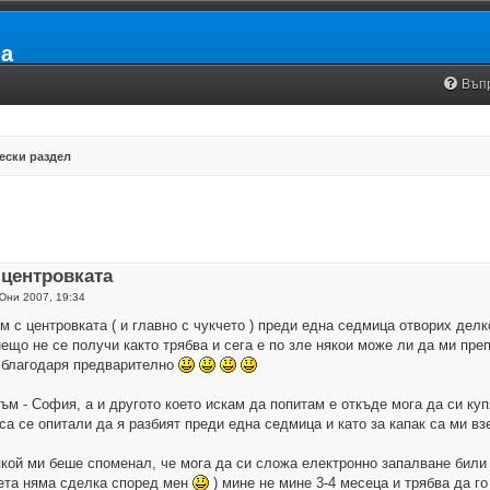
ia
Въп
ески раздел
центровката
Юни 2007, 19:34
м с центровката ( и главно с чукчето ) преди една седмица отворих делк
ещо не се получи както трябва и сега е по зле някои може ли да ми преп
а благодаря предварително
съм - София, а и другото което искам да попитам е откъде мога да си ку
а се опитали да я разбият преди една седмица и като за капак са ми в
кой ми беше споменал, че мога да си сложа електронно запалване били 
чета няма сделка според мен
) мине не мине 3-4 месеца и трябва да го