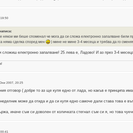
 19:50
 написа:
 някои ми беше споменал че мога да си сложа електронно запалване били про
ета няма сделка според мен
) мине не мине 3-4 месеца и трябва да го сменя
сложиш електронно запалване! 25 лева е, Ладово! И аз през 3-4 месец
а!
Юни 2007, 20:25
ия отговор ( добре то аз ще купя едно от лада, но какъв е принципа им
понеделник може да отида и да си купя едно самоче дали става това е въ
ржа, иначе съм си доволен от количката стегнал съм си я, но това чукче....
 00:41