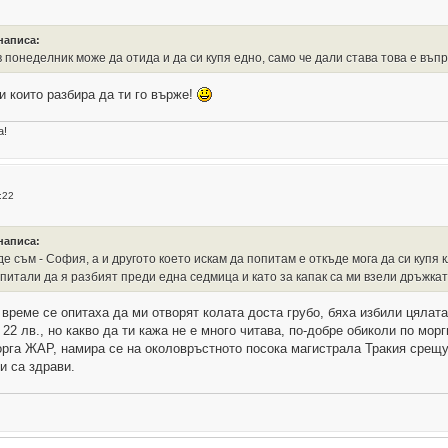
 написа:
 в понеделник може да отида и да си купя едно, само че дали става това е въп
и които разбира да ти го върже!
а!
:22
 написа:
де съм - София, а и другото което искам да попитам е откъде мога да си куп
питали да я разбият преди една седмица и като за капак са ми взели дръжка
 време се опитаха да ми отворят колата доста грубо, бяха избили цялата
2 лв., но какво да ти кажа не е много читава, по-добре обиколи по мор
орга ЖАР, намира се на околовръстното посока магистрала Тракия срещ
и са здрави.