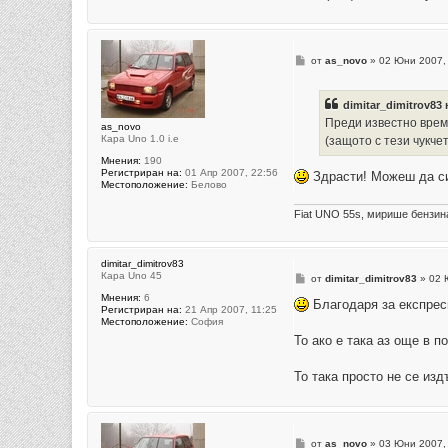
М
от
as_novo
»
02 Юни 2007,
н
е
н
dimitar_dimitrov83
и
е
Преди известно време
as_novo
Кара Uno 1.0 i.e
(защото с тези чукч
Мнения:
190
Регистриран на:
01 Апр 2007, 22:56
Здрасти! Можеш да си 
Местоположение:
Белово
Fiat UNO 55s, мирише бензин
dimitar_dimitrov83
Кара Uno 45
М
от
dimitar_dimitrov83
»
02 
н
Мнения:
6
е
Благодаря за експресн
Регистриран на:
21 Апр 2007, 11:25
н
Местоположение:
София
и
е
То ако е така аз още в 
То така просто не се издъ
М
от
as_novo
»
03 Юни 2007,