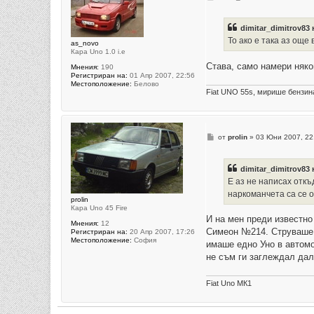
н
е
н
dimitar_dimitrov83
и
е
То ако е така аз още
as_novo
Кара Uno 1.0 i.e
Става, само намери няко
Мнения:
190
Регистриран на:
01 Апр 2007, 22:56
Местоположение:
Белово
Fiat UNO 55s, мирише бензин
М
от
prolin
»
03 Юни 2007, 22
н
е
н
dimitar_dimitrov83
и
е
Е аз не написах откъ
наркоманчета са се о
prolin
Кара Uno 45 Fire
И на мен преди известно
Мнения:
12
Симеон №214. Струваше 2
Регистриран на:
20 Апр 2007, 17:26
Местоположение:
София
имаше едно Уно в автом
не съм ги заглеждал дал
Fiat Uno МК1