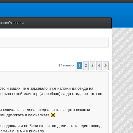
роси/Отговори
1
2
3
4
Следваща
17 мнения
ото и видях че е заминало и се наложи да отида на
оръча някой маистор (изпробван) за да отида че така не
пя ключалка за лява предна врата защото някакви
зели дръжката и ключалката
продавали и не били скъпи, но дали е така един господ
 сменям, а ми е писнало.