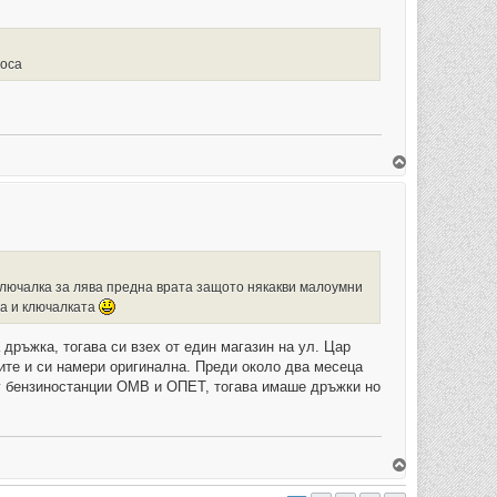
т
е
с
е
в
роса
н
а
ч
а
л
о
т
В
о
ъ
р
н
е
т
е
с
е
в
я ключалка за лява предна врата защото някакви малоумни
н
а
та и ключалката
ч
а
 дръжка, тогава си взех от един магазин на ул. Цар
л
о
гите и си намери оригинална. Преди около два месеца
т
у бензиностанции ОМВ и ОПЕТ, тогава имаше дръжки но
о
В
ъ
р