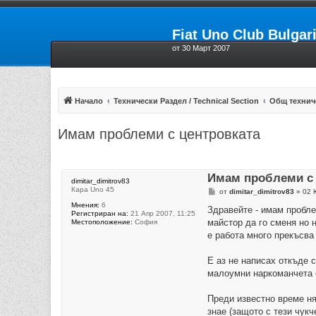
Fiat Uno Club Bulgar
от 30 Март 2007
Начало
Технически Раздел / Technical Section
Общ технич
Имам проблеми с центровката
Имам проблеми с 
dimitar_dimitrov83
Кара Uno 45
М
от
dimitar_dimitrov83
»
02 
н
Мнения:
6
е
Здравейте - имам пробле
Регистриран на:
21 Апр 2007, 11:25
н
майстор да го сменя но н
Местоположение:
София
и
е
е работа много прекъсв
Е аз не написах откъде 
малоумни наркоманчета с
Преди известно време ня
знае (защото с тези чук