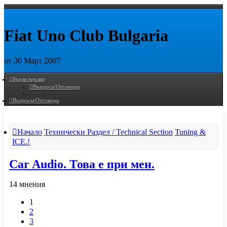
Fiat Uno Club Bulgaria
от 30 Март 2007
Пропусни
Бързи връзки
Въпроси/Отговори
Въпроси/Отговори
Начало
Технически Раздел / Technical Section
Tuning &
ICE.!
Car Audio. Това е при мен.
14 мнения
1
2
3