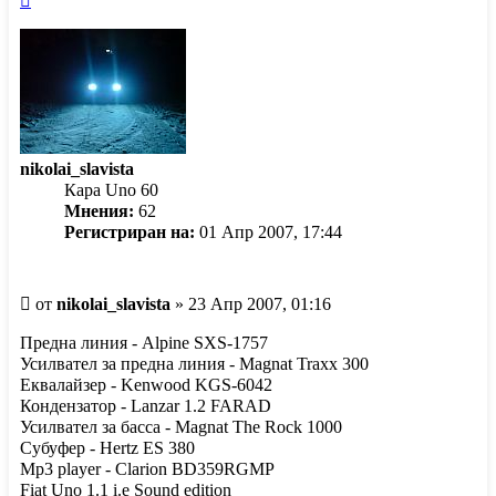
се
в
началото
nikolai_slavista
Кара Uno 60
Мнения:
62
Регистриран на:
01 Апр 2007, 17:44
Мнение
от
nikolai_slavista
»
23 Апр 2007, 01:16
Предна линия - Alpine SXS-1757
Усилвател за предна линия - Magnat Traxx 300
Еквалайзер - Kenwood KGS-6042
Кондензатор - Lanzar 1.2 FARAD
Усилвател за басса - Magnat The Rock 1000
Субуфер - Hertz ES 380
Mp3 player - Clarion BD359RGMP
Fiat Uno 1.1 i.e Sound edition