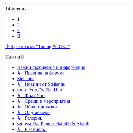
се
14 мнения
в
началото
1
2
3
Следваща
Обратно към “Tuning & ICE.!”
Иди на
Важни съобщения и информация
↳ Правила на форума
Stellantis
↳ Новини от Stellantis
Фиат Уно ///// Fiat Uno
↳ Фиат Уно
↳ Срещи и мероприятия
↳ Общи приказки
↳ Олдтаймери
↳ Галерия.!
Форум Fiat Punto / Fiat 500 & Abarth
↳ Fiat Punto.!