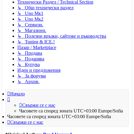
Технически Раздел / Technical Section
↳ Общ технически раздел
↳ Uno Мк1
↳ Uno Мк2
↳ Сервизи.
↳ Магазини.
↳ Полезни връзки, сайтове и ръководства
↳ Tuning & ICE.!
Пазар / Marketplace
↳ Продава
↳ Подарява
↳ Купува
Идеи и предложения
↳ За форума
↳ Архив.
Начало
Свържи се с нас
Часовете са според зоната UTC+03:00 Europe/Sofia
Часовете са според зоната UTC+03:00 Europe/Sofia
Свържи се с нас