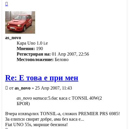
Върнете
се
в
началото
as_novo
Кара Uno 1.0 i.e
Мнения:
190
Регистриран на:
01 Апр 2007, 22:56
Местоположение:
Белово
Re: Е това е при мен
Мнение
от
as_novo
»
25 Апр 2007, 11:43
as_novo написа:
5.бас каса с TONSIL 40W(2
БРОЯ)
Вчера изхвърлих TONSIL-а, сложих PREMIER PRS 6985!
За елипси свирят добре, ама без каса е...
Fiat UNO 55s, мирише бензина!