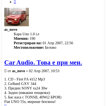
Следваща
as_novo
Кара Uno 1.0 i.e
Мнения:
190
Регистриран на:
01 Апр 2007, 22:56
Местоположение:
Белово
Car Audio. Това е при мен.
Мнение
от
as_novo
»
02 Апр 2007, 10:53
1. CD - First FA 4112 Mp3
2. Gelhard GXV 344
3. Предни SONY xs24 30w
4. Задни (някакви пищялки)
5. Бас каса с TONSIL 40W(2 БРОЯ)
Fiat UNO 55s, мирише бензина!
Върнете