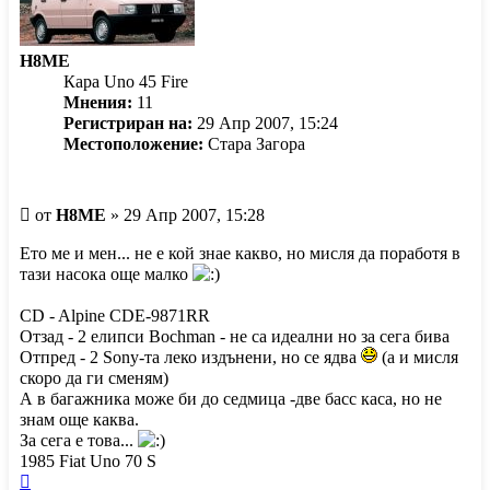
H8ME
Кара Uno 45 Fire
Мнения:
11
Регистриран на:
29 Апр 2007, 15:24
Местоположение:
Стара Загора
Мнение
от
H8ME
»
29 Апр 2007, 15:28
Ето ме и мен... не е кой знае какво, но мисля да поработя в
тази насока още малко
CD - Alpine CDE-9871RR
Отзад - 2 елипси Bochman - не са идеални но за сега бива
Отпред - 2 Sony-та леко издънени, но се ядва
(а и мисля
скоро да ги сменям)
А в багажника може би до седмица -две басс каса, но не
знам още каква.
За сега е това...
1985 Fiat Uno 70 S
Върнете