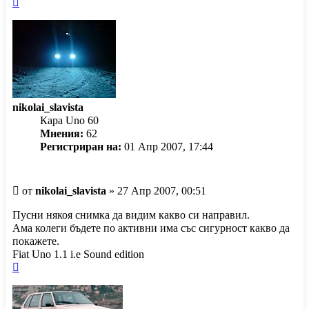
Върнете
се
в
началото
nikolai_slavista
Кара Uno 60
Мнения:
62
Регистриран на:
01 Апр 2007, 17:44
Мнение
от
nikolai_slavista
»
27 Апр 2007, 00:51
Пусни някоя снимка да видим какво си направил.
Ама колеги бъдете по активни има със сигурност какво да
покажете.
Fiat Uno 1.1 i.e Sound edition
Върнете
се
в
началото