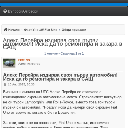
Fiat Uno Club Bulgaria
Въпроси/Отговори
Начало
Фиат Уно ///// Fiat Uno
Общи приказки
Алекс Перейра издирва своя първи
автомобил! Иска да го ремонтира и закара в
САЩ
1 мнение • Страница
1
от
1
FIRE NG
Администратор
Алекс Перейра издирва своя първи автомобил!
Иска да го ремонтира и закара в САЩ
М
16 Апр 2025, 20:30
н
е
Бившият шампион на UFC Алекс Перейра се отличава с
н
изненадващо скромна автомобилна мечта. Страховитият нокаутьор
и
е
не си търси Lamborghini или Rolls-Royce, вместо това той търси
първия си автомобил. "Poatan" иска да намери своя скромен Fiat
Uno от времето, когато е бил в Бразилия.
За тези, които не са запознати, Fiat Uno е малък, икономичен
хечбек, който е популярен в Бразилия от десетилетия. Това