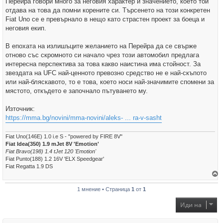
Перейра говори много за неговия характер и значението, което той
отдава на това да помни корените си. Търсенето на този конкретен
Fiat Uno се е превърнало в нещо като страстен проект за боеца и
неговия екип.
В епохата на излишъците желанието на Перейра да се свърже
отново със скромното си начало чрез този автомобил предлага
интересна перспектива за това какво наистина има стойност. За
звездата на UFC най-ценното превозно средство не е най-скъпото
или най-бляскавото, то е това, което носи най-значимите спомени за
мястото, откъдето е започнало пътуването му.
Източник:
https://mma.bg/novini/mma-novini/aleks- ... ra-v-sasht
Fiat Uno(146E) 1.0 i.e S - "powered by FIRE 8V"
Fiat Idea(350) 1.9 mJet 8V 'Emotion'
Fiat Bravo(198) 1.4 tJet 120 'Emotion'
Fiat Punto(188) 1.2 16V 'ELX Speedgear'
Fiat Regatta 1.9 DS
р
1 мнение • Страница
1
от
1
н
е
т
Иди на
е
с
е