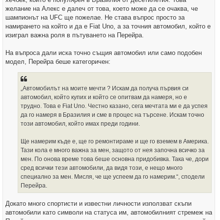
желание на Алекс е далеч от това, което може да се очаква, че
шампионът на UFC ще пожелае. Не става въпрос просто за
намирането на който и да е Fiat Uno, а за точния автомобил, който е
изиграл важна роля в пътуването на Перейра.
На въпроса дали иска точно същия автомобил или само подобен
модел, Перейра беше категоричен:
„Автомобилът на моите мечти ? Искам да получа първия си
автомобил, който купих и който се опитвам да намеря, но е
трудно. Това е Fiat Uno. Честно казано, сега мечтата ми е да успея
да го намеря в Бразилия и сме в процес на търсене. Искам точно
този автомобил, който имах преди години.
Ще намерим къде е, ще го ремонтираме и ще го вземем в Америка.
Тази кола е много важна за мен, защото от нея започна всичко за
мен. По онова време това беше основна придобивка. Така че, дори
сред всички тези автомобили, да видя този, е нещо много
специално за мен. Мисля, че ще успеем да го намерим.“, сподели
Перейра.
Докато много спортисти и известни личности използват скъпи
автомобили като символи на статуса им, автомобилният стремеж на