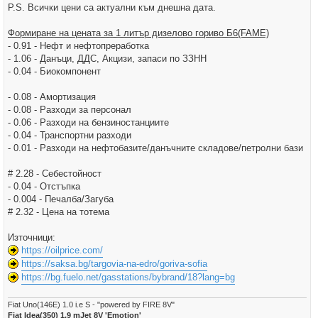
P.S. Всички цени са актуални към днешна дата.
Формиране на цената за 1 литър дизелово гориво Б6(FAME)
- 0.91 - Нефт и нефтопреработка
- 1.06 - Данъци, ДДС, Акцизи, запаси по ЗЗНН
- 0.04 - Биокомпонент
- 0.08 - Амортизация
- 0.08 - Разходи за персонал
- 0.06 - Разходи на бензиностанциите
- 0.04 - Транспортни разходи
- 0.01 - Разходи на нефтобазите/данъчните складове/петролни бази
# 2.28 - Себестойност
- 0.04 - Отстъпка
- 0.004 - Печалба/Загуба
# 2.32 - Цена на тотема
Източници:
https://oilprice.com/
https://saksa.bg/targovia-na-edro/goriva-sofia
https://bg.fuelo.net/gasstations/bybrand/18?lang=bg
Fiat Uno(146E) 1.0 i.e S - "powered by FIRE 8V"
Fiat Idea(350) 1.9 mJet 8V 'Emotion'