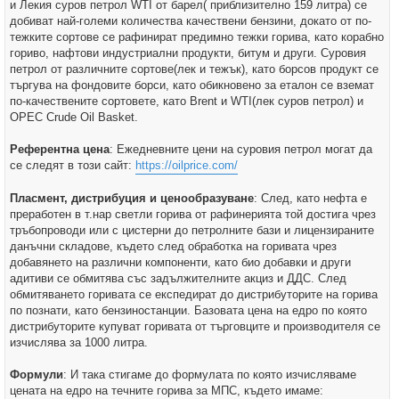
и Лекия суров петрол WTI от барел( приблизително 159 литра) се
добиват най-големи количества качествени бензини, докато от по-
тежките сортове се рафинират предимно тежки горива, като корабно
гориво, нафтови индустриални продукти, битум и други. Суровия
петрол от различните сортове(лек и тежък), като борсов продукт се
търгува на фондовите борси, като обикновено за еталон се вземат
по-качествените сортовете, като Brent и WTI(лек суров петрол) и
OPEC Crude Oil Basket.
Референтна цена
: Ежедневните цени на суровия петрол могат да
се следят в този сайт:
https://oilprice.com/
Пласмент, дистрибуция и ценообразуване
: След, като нефта е
преработен в т.нар светли горива от рафинерията той достига чрез
тръбопроводи или с цистерни до петролните бази и лицензираните
данъчни складове, където след обработка на горивата чрез
добавянето на различни компоненти, като био добавки и други
адитиви се обмитява със задължителните акциз и ДДС. След
обмитяването горивата се експедират до дистрибуторите на горива
по познати, като бензиностанции. Базовата цена на едро по която
дистрибуторите купуват горивата от търговците и производителя се
изчислява за 1000 литра.
Формули
: И така стигаме до формулата по която изчисляваме
цената на едро на течните горива за МПС, където имаме: