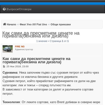
Fiat Uno Club Bulgaria
Въпроси/Отговори
Начало
Фиат Уно ///// Fiat Uno
Общи приказки
Как сами да пресметнем цените на
горивата(бензина или дизела)
1 мнение • Страница
1
от
1
FIRE NG
Администратор
Как сами да пресметнем цените на
горивата(бензина или дизела)
М
25 Ное 2018, 23:00
н
е
Суровина
: Нека започнем първо със суровия петрол от който чрез
н
рафиниране се извлича бензина и другите деривати.
и
е
Суровия петрол, който преработват рафинериите се дели на две
категории: лек и тежък – според плътността им.
В зависимост от тези категории се делят и различните сортове
петрол.
Технология
: От леките сортове, като Brent добиван в северно море