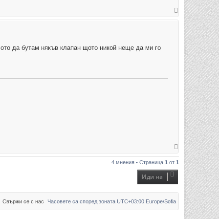
В
ъ
р
н
е
т
е
лото да бутам някъв клапан щото никой неще да ми го
с
е
в
н
а
ч
а
л
о
т
о
В
ъ
р
4 мнения • Страница
1
от
1
н
е
т
Иди на
е
с
е
в
Свържи се с нас
Часовете са според зоната UTC+03:00 Europe/Sofia
н
а
ч