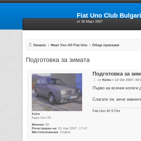
Fiat Uno Club Bulgar
от 30 Март 2007
Начало
Фиат Уно ///// Fiat Uno
Общи приказки
Подготовка за зимата
Подготовка за зим
М
от
Kicho
»
22 Окт 2007, 00:
н
е
Първо на всички колеги д
н
и
е
Слагате ли, вече зимнит
Fiat Uno 45 S Fire
Kicho
Кара Uno 60
Мнения:
66
Регистриран на:
01 Апр 2007, 17:47
Местоположение:
София