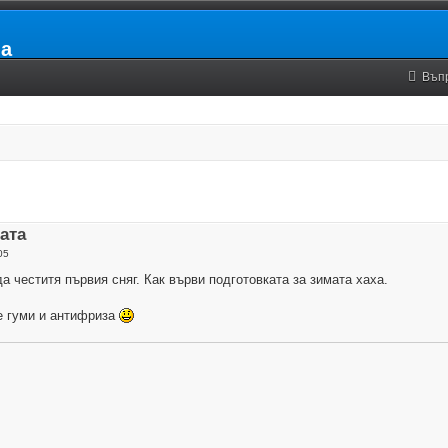
ia
Въп
ата
05
а честитя първия сняг. Как върви подготовката за зимата хаха.
е гуми и антифриза