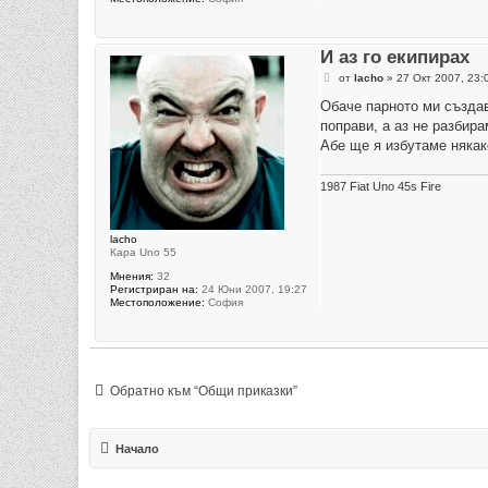
И аз го екипирах
М
от
lacho
»
27 Окт 2007, 23:
н
е
Обаче парното ми създав
н
поправи, а аз не разбира
и
е
Абе ще я избутаме някак
1987 Fiat Uno 45s Fire
lacho
Кара Uno 55
Мнения:
32
Регистриран на:
24 Юни 2007, 19:27
Местоположение:
София
Обратно към “Общи приказки”
Начало