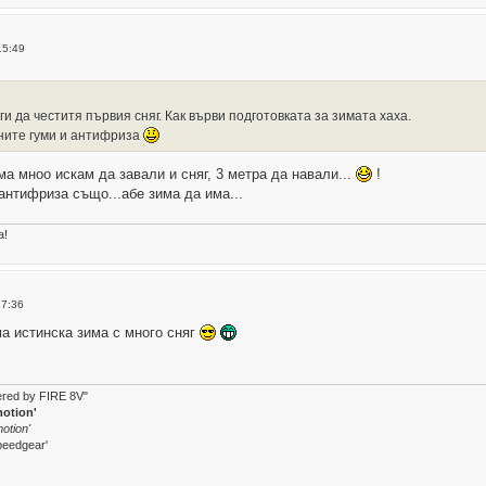
15:49
ги да честитя първия сняг. Как върви подготовката за зимата хаха.
мните гуми и антифриза
ма мноо искам да завали и сняг, 3 метра да навали...
!
антифриза също...абе зима да има...
а!
17:36
ма истинска зима с много сняг
wered by FIRE 8V"
motion'
otion'
peedgear'