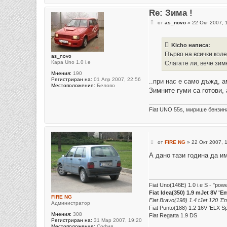
Re: Зима !
М
от
as_novo
»
22 Окт 2007, 
н
е
н
Kicho написа:
и
е
Първо на всички коле
as_novo
Кара Uno 1.0 i.e
Слагате ли, вече зи
Мнения:
190
Регистриран на:
01 Апр 2007, 22:56
..при нас е само дъжд, а
Местоположение:
Белово
Зимните гуми са готови, 
Fiat UNO 55s, мирише бензин
М
от
FIRE NG
»
22 Окт 2007, 
н
е
А дано тази година да и
н
и
е
Fiat Uno(146E) 1.0 i.e S - "po
Fiat Idea(350) 1.9 mJet 8V 'E
FIRE NG
Fiat Bravo(198) 1.4 tJet 120 'Em
Администратор
Fiat Punto(188) 1.2 16V 'ELX S
Мнения:
308
Fiat Regatta 1.9 DS
Регистриран на:
31 Мар 2007, 19:20
Местоположение:
София