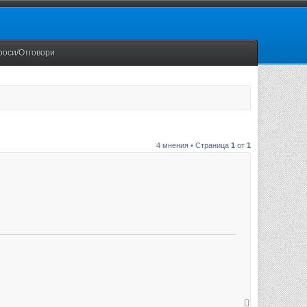
роси/Отговори
4 мнения • Страница
1
от
1
В