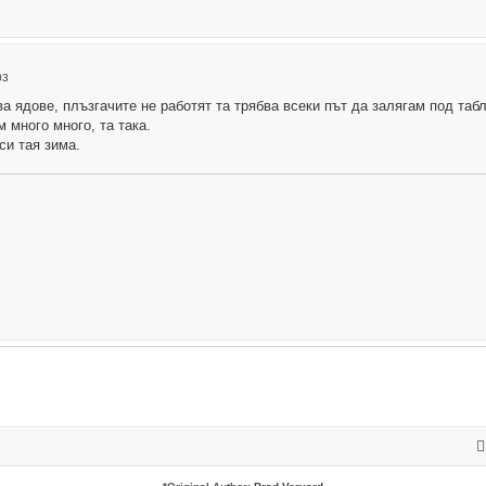
03
а ядове, плъзгачите не работят та трябва всеки път да залягам под таб
м много много, та така.
си тая зима.