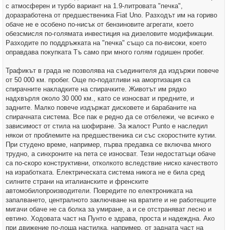
с атмосферен и турбо вариант на 1.9-литровата "печка",
доразработена от предшественика Fiat Uno. Разходът им на гориво
обаче не е особено по-нисък от бензиновите агрегати, което
обезсмисля по-голямата инвестиция на дизеловите модификации.
Разходите по поддръжката на "печка" също са по-високи, което
оправдава покупката Tъ само при много голям годишен пробег.
Трафикът в града не позволява на съединителя да издържи повече
от 50 000 км. пробег. Още по-податливи на амортизация са
спирачните накладките на спирачките. Животът им рядко
надхвърля около 30 000 км., като се износват и предните, и
задните. Малко повече издържат дисковете и барабаните на
спирачната система. Все пак е редно да се отбележи, че всичко е
зависимост от стила на шофиране. За жалост Punto е наследил
някои от проблемите на предшественика си със скоростните кутии.
При студено време, например, първа предавка се включва много
трудно, а синхроните на пета се износват. Тези недостатъци обаче
са по-скоро конструктивни, отколкото вследствие ниско качеството
на изработката. Електрическата система никога не е била сред
силните страни на италианските и френските
автомобилопроизводители. Повредите по електрониката на
запалването, централното заключване на вратите и не работещите
мигачи обаче не са болка за умиране, а и се отстраняват лесно и
евтино. Ходовата част на Пунто е здрава, проста и надеждна. Ако
при движение по-лоша настилка, например, от задната част на