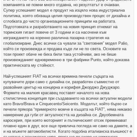
компанията не помни много отдавна, но резултатът е очакван.
Супер успешният модел е продукт на изцяло нова индустриална
политика, която обхваща целия производствен процес от дизайна и
сглобката до чисто организационните принципи на работата.
Подготовката и разработването на новия принцип отнемат на
торинския гигант повече от 3 години и са насочени към
изграждането на коренно различна пазарна стратегия на
глобализиране. Днес всички са чували за “световния” модел Palio,
който се произвежда и продава къде ли не по света. Основите на
този проект обаче не биха били така устойчиви, ако не беше
произвежданият едновременно в три фабрики Punto, който доказва
практическата му стойност.
Най-успешният FIAT на всички времена печели сърцата на
купувачите дори само с дизайна си, разработен съвместно от
развойния център на концерна и корифея Джорджо Джуджаро.
Формите на малкия красавец поставят началото на нова
стилистична концепция при създаването на всички актуални модели
като Bravo/Brava и Cinquecento/Seicento. Моделът, който бързо си
печели прякора “примерното момче в къщата на FIAT”, няма никакво
намерение да губи от актуалността на дизайна си. Двуобемната
каросерия, при която моторният и пътническият отсек преминават
плавно един в друг, все още привлича погледа не само на дамите, а
и на мъжете автомобилисти. Когато подобна италианска външност е
съчетана с техническо ниво, присъщо по-скоро на германски