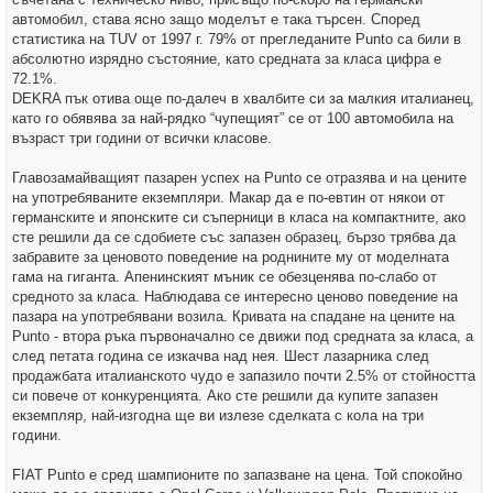
автомобил, става ясно защо моделът е така търсен. Според
статистика на TUV от 1997 г. 79% от прегледаните Punto са били в
абсолютно изрядно състояние, като средната за класа цифра е
72.1%.
DEKRA пък отива още по-далеч в хвалбите си за малкия италианец,
като го обявява за най-рядко “чупещият” се от 100 автомобила на
възраст три години от всички класове.
Главозамайващият пазарен успех на Punto се отразява и на цените
на употребяваните екземпляри. Макар да е по-евтин от някои от
германските и японските си съперници в класа на компактните, ако
сте решили да се сдобиете със запазен образец, бързо трябва да
забравите за ценовото поведение на роднините му от моделната
гама на гиганта. Апенинският мъник се обезценява по-слабо от
средното за класа. Наблюдава се интересно ценово поведение на
пазара на употребявани возила. Кривата на спадане на цените на
Punto - втора ръка първоначално се движи под средната за класа, а
след петата година се изкачва над нея. Шест лазарника след
продажбата италианското чудо е запазило почти 2.5% от стойността
си повече от конкуренцията. Ако сте решили да купите запазен
екземпляр, най-изгодна ще ви излезе сделката с кола на три
години.
FIAT Punto е сред шампионите по запазване на цена. Той спокойно