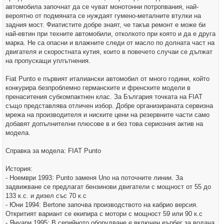
автомобила започнат да се чуват монотонни потропвания, най-
вероятно от подмяната се нуждаят гумено-металните втулки на
задния мост. Фиатистите добре знаят, че такъв ремонт е може би
най-евтин при техните автомобили, отколкото при която и да е друга
марка. Не са опасни и влажните следи от масло по долната част на
двигателя и скоростната кутия, които в повечето случаи се дължат
на пропускащи уплътнения.
Fiat Punto е първият италиански автомобил от много години, който
конкурира безпроблемно германските и френските модели в
пренаситения субкомпактнен клас. За България точката на FIAT
също представлява отличен избор. Добре организираната сервизна
мрежа на производителя и ниските цени на резервните части само
добавят допълнителни плюсове в и без това сериозния актив на
модела.
Справка за модела: FIAT Punto
История:
- Ноември 1993: Punto заменя Uno на поточните линии. За
задвижване се предлагат бензинови двигатели с мощност от 55 до
133 к.с. и дизел със 70 к.с
- Юни 1994: Bertone започва производството на кабрио версия.
Откритият вариант се екипира с мотори с мощност 59 или 90 к.с
- Януари 1995: В серийното оборудване е включен еърбег за водача