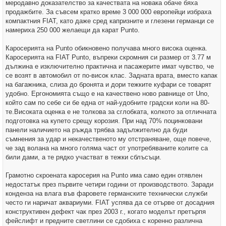
меродавно доказателство за качествата на новака обаче бяха
продажбите. За съвсем кратко време 3 000 000 европейци избраха
компактния FIAT, като даже сред капризните и глезени германци се
намериха 250 000 желаещи да карат Punto.
Каросерията на Punto обикновено получава много висока оценка.
Каросерията на FIAT Punto, въпреки скромния си размер от 3.77 м
дължина е изключително практична и пасажерите имат чувство, че
се возят в автомобил от по-висок клас. Задната врата, вместо капак
на багажника, слиза до бронята и дори тежките куфари се товарят
удобно. Ергономията също е на качествено ново равнище от Uno,
който сам по себе си бе една от най-удобните градски коли на 80-
те.Високата оценка е не толкова за сглобката, колкото за отличната
подготовка на купето срещу корозия. При над 70% поцинковани
панели наличието на ръжда трябва задължително да буди
съмнения за удар и некачественото му отстраняване, още повече,
че зад волана на много голяма част от употребяваните колите са
били дами, а те рядко участват в тежки сблъсъци.
Грамотно скроената каросерия на Punto има само един отявлен
недостатък през първите четири години от производството. Заради
конденза на влага във фаровете германските технически служби
често ги наричат аквариуми. FIAT успява да се отърве от досадния
конструктивен дефект чак през 2003 г., когато моделът претърпя
фейслифт и предните светлини се сдобиха с коренно различна