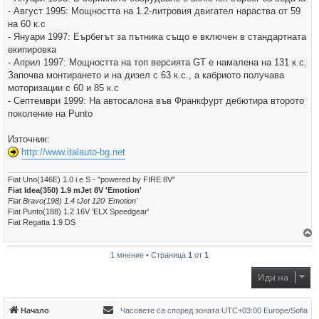
- Август 1995: Мощността на 1.2-литровия двигател нараства от 59
на 60 к.с
- Януари 1997: Еърбегът за пътника също е включен в стандартната
екипировка
- Април 1997: Мощността на топ версията GT е намалена на 131 к.с.
Започва монтирането и на дизел с 63 к.с., а кабриото получава
моторизации с 60 и 85 к.с
- Септември 1999: На автосалона във Франкфурт дебютира второто
поколение на Punto
Източник:
http://www.italauto-bg.net
Fiat Uno(146E) 1.0 i.e S - "powered by FIRE 8V"
Fiat Idea(350) 1.9 mJet 8V 'Emotion'
Fiat Bravo(198) 1.4 tJet 120 'Emotion'
Fiat Punto(188) 1.2 16V 'ELX Speedgear'
Fiat Regatta 1.9 DS
р
1 мнение • Страница
1
от
1
н
е
т
Иди на
е
с
е
в
Начало
Часовете са според зоната UTC+03:00 Europe/Sofia
н