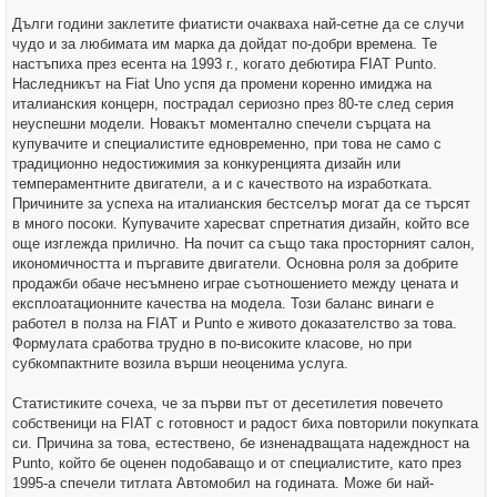
Дълги години заклетите фиатисти очакваха най-сетне да се случи
чудо и за любимата им марка да дойдат по-добри времена. Те
настъпиха през есента на 1993 г., когато дебютира FIAT Punto.
Наследникът на Fiat Uno успя да промени коренно имиджа на
италианския концерн, пострадал сериозно през 80-те след серия
неуспешни модели. Новакът моментално спечели сърцата на
купувачите и специалистите едновременно, при това не само с
традиционно недостижимия за конкуренцията дизайн или
темпераментните двигатели, а и с качеството на изработката.
Причините за успеха на италианския бестселър могат да се търсят
в много посоки. Купувачите харесват спретнатия дизайн, който все
още изглежда прилично. На почит са също така просторният салон,
икономичността и пъргавите двигатели. Основна роля за добрите
продажби обаче несъмнено играе съотношението между цената и
експлоатационните качества на модела. Този баланс винаги е
работел в полза на FIAT и Punto е живото доказателство за това.
Формулата сработва трудно в по-високите класове, но при
субкомпактните возила върши неоценима услуга.
Статистиките сочеха, че за първи път от десетилетия повечето
собственици на FIAT с готовност и радост биха повторили покупката
си. Причина за това, естествено, бе изненадващата надеждност на
Punto, който бе оценен подобаващо и от специалистите, като през
1995-а спечели титлата Автомобил на годината. Може би най-