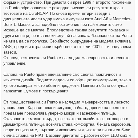
форма и устройство. При дебюта си през 1999 г. второто поколение
на Punto обра овациите с рекордно високия си резултат в краш-
тестовете на EuroNCAP. По онова време четири звезди в
дисциплината челен удар имаха лимузини като Audi A6 и Mercedes-
Benz E-klasse, а за подобно постижение при най-малките само
можеше да се мечтае. Впоследствие такива резултати показаха и
други мъници, но във всеки случай пасивната безопасност на Punto
не бива да се пропуска. Серийното оборудване на модела включва
ABS, предни и странични еърбегове, а от юли 2001 г. - и надуваеми
завеси.
От предшественика си Punto е наследил маневреността и лесното
управление.
Салона на Punto прави впечатление със своята практичност и
изчистен дизайн. Задните седалки се обръщат асиметрично, така в
купето намират място обемни предмети. Понякога обаче се чуват
паразитни шумове и поскърцвания.
От предшественика си Punto е наследил маневреността и лесното
управление. Кара се леко и сигурно, а благодарение на предното
предаване преодолява уверено мокри и заснежени пътища.
Окачването е малко твърдо, но когато автомобилът е натоварен с
двама-трима пътници, возията става комфортна. Леката каросерия,
непретенциозните, пъргави и икономични двигатели винаги са били
силна страна на FIAT. Базовия двигател с работен обем 1100 см3 и