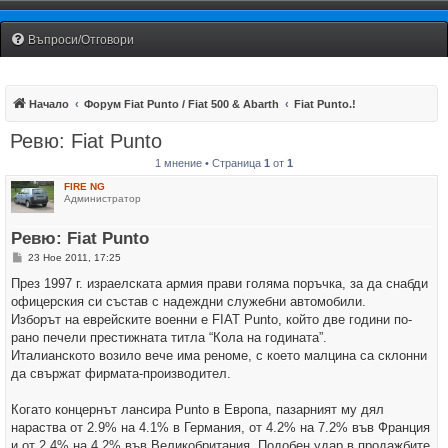
Fiat Uno Club Bulgaria
Въпроси/Отговори
Начало
Форум Fiat Punto / Fiat 500 & Abarth
Fiat Punto.!
Ревю: Fiat Punto
1 мнение • Страница
1
от
1
FIRE NG
Администратор
Ревю: Fiat Punto
М
23 Ное 2011, 17:25
н
е
През 1997 г. израелската армия прави голяма поръчка, за да снабди
н
офицерския си състав с надеждни служебни автомобили.
и
е
Изборът на еврейските военни е FIAT Punto, който две години по-
рано печели престижната титла “Кола на годината”.
Италианското возило вече има реноме, с което малцина са склонни
да свържат фирмата-производител.
Когато концернът лансира Punto в Европа, пазарният му дял
нараства от 2.9% на 4.1% в Германия, от 4.2% на 7.2% във Франция
и от 2.4% на 4.2% във Великобритания. Подобен удар в продажбите