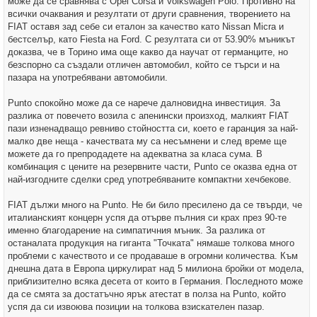
може да се сравнява с Opel Corsa и Volkswagen Polo. Противно на
всички очаквания и резултати от други сравнения, творението на
FIAT оставя зад себе си еталон за качество като Nissan Micra и
бестселър, като Fiesta на Ford. С резултата си от 53.90% мъникът
доказва, че в Торино има още какво да научат от германците, но
безспорно са създали отличен автомобил, който се търси и на
пазара на употребявани автомобили.
Punto спокойно може да се нарече далновидна инвестиция. За
разлика от повечето возила с апенински произход, малкият FIAT
пази изненадващо ревниво стойността си, което е гаранция за най-
малко две неща - качествата му са несъмнени и след време ще
можете да го препродадете на адекватна за класа сума. В
комбинация с цените на резервните части, Punto се оказва една от
най-изгодните сделки сред употребяваните компактни хечбекове.
FIAT дължи много на Punto. Не би било пресилено да се твърди, че
италианският концерн успя да отърве пълния си крах през 90-те
именно благодарение на симпатичния мъник. За разлика от
останалата продукция на гиганта "Точката" нямаше толкова много
проблеми с качеството и се продаваше в огромни количества. Към
днешна дата в Европа циркулират над 5 милиона бройки от модела,
приблизително всяка десета от които в Германия. Последното може
да се смята за достатъчно ярък атестат в полза на Punto, който
успя да си извоюва позиции на толкова взискателен пазар.