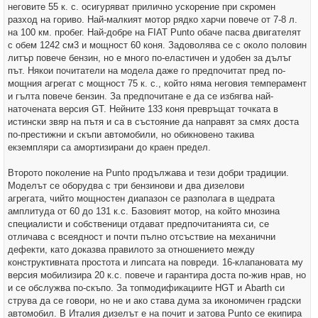
неговите 55 к. с. осигуряват прилично ускорение при скромен
разход на гориво. Най-малкият мотор рядко харчи повече от 7-8 л.
на 100 км. пробег. Най-добре на FIAT Punto обаче пасва двигателят
с обем 1242 см3 и мощност 60 коня. Задоволява се с около половин
литър повече бензин, но е много по-еластичен и удобен за дълъг
път. Някои почитатели на модела даже го предпочитат пред по-
мощния агрегат с мощност 75 к. с., който няма неговия темперамент
и гълта повече бензин. За предпочитане е да се избягва най-
наточената версия GT. Нейните 133 коня превръщат точката в
истински звяр на пътя и са в състояние да направят за смях доста
по-престижни и скъпи автомобили, но обикновено такива
екземпляри са амортизирани до краен предел.
Второто поколение на Punto продължава и тези добри традиции.
Моделът се оборудва с три бензинови и два дизелови
агрегата, чийто мощностен диапазон се разполага в щедрата
амплитуда от 60 до 131 к.с. Базовият мотор, на който мнозина
специалисти и собственици отдават предпочитанията си, се
отличава с всеядност и почти пълно отсъствие на механични
дефекти, като доказва правилото за отношението между
конструктивната простота и липсата на повреди. 16-клапановата му
версия мобилизира 20 к.с. повече и гарантира доста по-жив нрав, но
и се обслужва по-скъпо. За топмодификациите HGT и Abarth си
струва да се говори, но не и ако става дума за икономичен градски
автомобил. В Италия дизелът е на почит и затова Punto се екипира