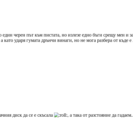
 един черен път към пистата, но излезе едно бъги срещу мен и за
 а като ударя гумата дрънчи винаги, но не мога разбера от къде е
ачния диск да се е скъсала
, а така от разстояние да гадаем.