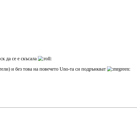
ск да се е скъсала
тели) и без това на повечето Uno-та си подрънкват