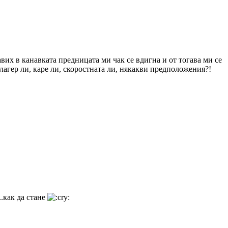
вих в канавката предницата ми чак се вдигна и от тогава ми се
 лагер ли, каре ли, скоростната ли, някакви предположения?!
..как да стане