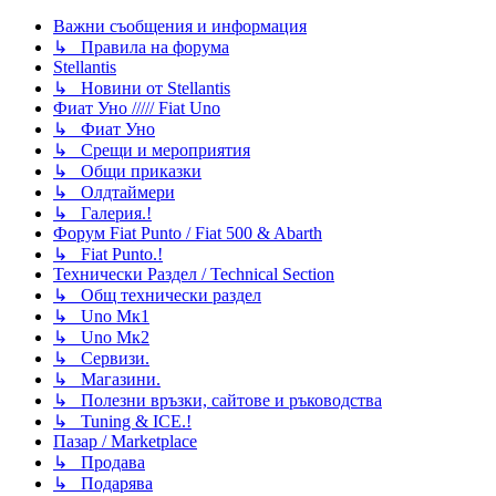
Важни съобщения и информация
↳ Правила на форума
Stellantis
↳ Новини от Stellantis
Фиат Уно ///// Fiat Uno
↳ Фиат Уно
↳ Срещи и мероприятия
↳ Общи приказки
↳ Олдтаймери
↳ Галерия.!
Форум Fiat Punto / Fiat 500 & Abarth
↳ Fiat Punto.!
Технически Раздел / Technical Section
↳ Общ технически раздел
↳ Uno Мк1
↳ Uno Мк2
↳ Сервизи.
↳ Магазини.
↳ Полезни връзки, сайтове и ръководства
↳ Tuning & ICE.!
Пазар / Marketplace
↳ Продава
↳ Подарява