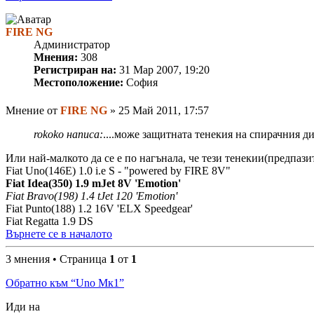
FIRE NG
Администратор
Мнения:
308
Регистриран на:
31 Мар 2007, 19:20
Местоположение:
София
Мнение
от
FIRE NG
»
25 Май 2011, 17:57
rokoko написа:
....може защитната тенекия на спирачния ди
Или най-малкото да се е по нагънала, че тези тенекии(предпази
Fiat Uno(146E) 1.0 i.e S - "powered by FIRE 8V"
Fiat Idea(350) 1.9 mJet 8V 'Emotion'
Fiat Bravo(198) 1.4 tJet 120 'Emotion'
Fiat Punto(188) 1.2 16V 'ELX Speedgear'
Fiat Regatta 1.9 DS
Върнете се в началото
3 мнения • Страница
1
от
1
Обратно към “Uno Мк1”
Иди на