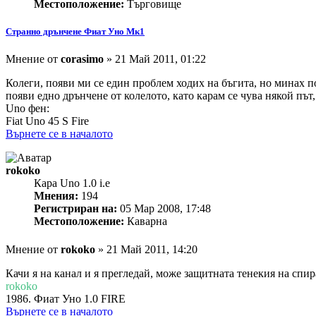
Местоположение:
Търговище
Странно дрънчене Фиат Уно Мк1
Мнение
от
corasimo
»
21 Май 2011, 01:22
Колеги, появи ми се един проблем ходих на бъгита, но минах по
появи едно дрънчене от колелото, като карам се чува някой път,
Uno фен:
Fiat Uno 45 S Fire
Върнете се в началото
rokoko
Кара Uno 1.0 i.e
Мнения:
194
Регистриран на:
05 Мар 2008, 17:48
Местоположение:
Каварна
Мнение
от
rokoko
»
21 Май 2011, 14:20
Качи я на канал и я прегледай, може защитната тенекия на спир
rokoko
1986. Фиат Уно 1.0 FIRE
Върнете се в началото