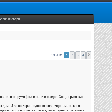
роси/Отговори
1
2
3
4
Следваща
18 мнения
ново във форума (пък и нали е раздел Общи приказки),
иждам. И аз се боря с едно такова общо, ама съм на
видят и само се почесват, все едно е паднала летящата