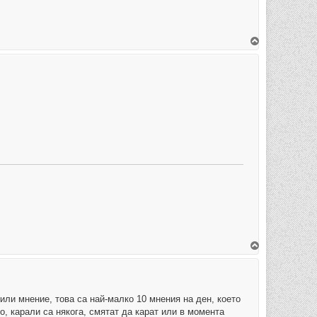
а
л
о
т
о
В
ъ
р
н
е
т
е
с
е
в
н
а
ч
а
л
о
т
о
В
ъ
р
н
е
т
е
или мнение, това са най-малко 10 мнения на ден, което
с
o, карали са някога, смятат да карат или в момента
е