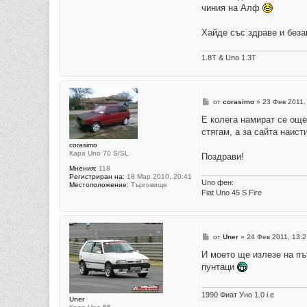
чиния на Алф
Хайде със здраве и без
1.8Т & Uno 1.3T
М
от
corasimo
»
23 Фев 2011,
н
е
Е колега намират се още
н
стягам, а за сайта наист
и
е
corasimo
Кара Uno 70 S/SL
Поздрави!
Мнения:
118
Регистриран на:
18 Мар 2010, 20:41
Uno фен:
Местоположение:
Търговище
Fiat Uno 45 S Fire
М
от
Uner
»
24 Фев 2011, 13:2
н
е
И моето ще излезе на пъ
н
пунтаци
и
е
1990 Фиат Уно 1.0 i.e
Uner