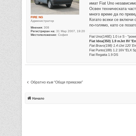
е
имат Fiat Uno независим
Освен техническата част
много време да по преве
FIRE NG
Когато всеки се включи 
Администратор
по-голямо, като се позат
Мнения:
308
Регистриран на:
31 Мар 2007, 19:20
Местоположение:
София
Fiat Uno(146E) 1.0 i.e S - "po
Fiat Idea(350) 1.9 mJet 8V 'E
Fiat Bravo(198) 1.4 tJet 120 'Em
Fiat Punto(188) 1.2 16V 'ELX S
Fiat Regatta 1.9 DS
Обратно към “Общи приказки”
Начало