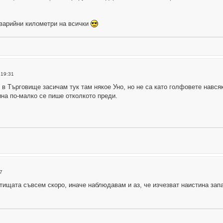
аварийни километри на всички
 19:31
 в Търговище засичам тук там някое Уно, но не са като голфовете навсяк
ина по-малко се пише отколкото преди.
7
тищата съвсем скоро, иначе наблюдавам и аз, че изчезват наистина запа