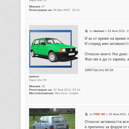
Кара Uno 55
Мнения:
47
Регистриран на:
09 Дек 2007, 18:12
М
от
darinnn
»
24 Фев 2011, 1
н
е
И аз от време на време
н
И според мен активността
и
е
Относно моето Уно днес 
Жал ме е да го зарежа, 
1989 Fiat Uno 60 SX
darinnn
Кара Uno 55
Мнения:
39
Регистриран на:
22 Фев 2010, 02:14
Местоположение:
Монтана, София
М
от
FIRE NG
»
25 Фев 2011, 
н
е
Относно активността все
н
е прилично за форум от 
и