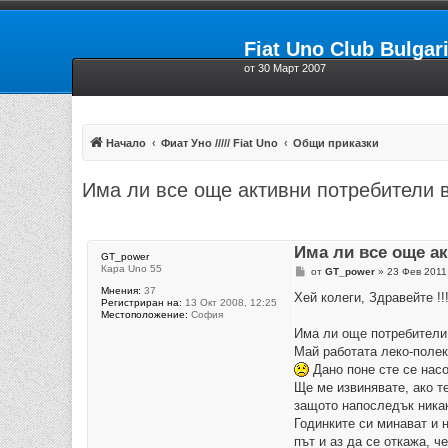
Fiat Uno Club Bulgar
от 30 Март 2007
Начало
Фиат Уно ///// Fiat Uno
Общи приказки
Има ли все още активни потребители 
Има ли все още а
GT_power
Кара Uno 55
М
от
GT_power
»
23 Фев 2011
н
Мнения:
37
е
Хей колеги, Здравейте !!!
Регистриран на:
13 Окт 2008, 12:25
н
Местоположение:
София
и
е
Има ли още потребители
Май работата леко-полеко
Дано поне сте се насо
Ще ме извинявате, ако т
защото напоследък ника
Годинките си минават и 
път и аз да се откажа, 