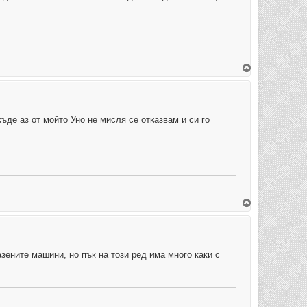
В
ъ
р
н
е
т
е
ъде аз от мойто Уно не мисля се отказвам и си го
с
е
в
н
а
ч
а
л
о
т
В
о
ъ
р
н
е
т
е
зените машини, но пък на този ред има много каки с
с
е
в
н
а
ч