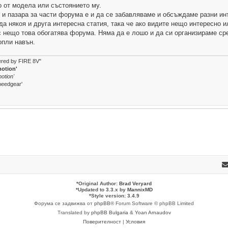
о от модела или състоянието му.
 и пазара за части форума е и да се забавлявамe и обсъждаме разни инт
да някоя и друга интересна статия, така че ако видите нещо интересно 
с нещо това обогатява форума. Няма да е лошо и да си организираме сре
опли навън.
wered by FIRE 8V"
motion'
otion'
peedgear'
*
Original Author:
Brad Veryard
*
Updated to 3.3.x by
MannixMD
*
Style version: 3.4.9
Форума се задвижва от
phpBB
® Forum Software © phpBB Limited
Translated by
phpBB Bulgaria
&
Yoan Arnaudov
Поверителност
|
Условия