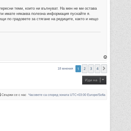
в
н
ересни теми, които ни вълнуват. На мен не ми остава
а
ч
или имате някаква полезна информация пускайте я.
а
щи по градовете за стягане на редиците, както и нещо
л
о
т
о
В
ъ
р
н
1
2
3
4
Следваща
18 мнения
е
т
е
Иди на
с
е
в
н
Свържи се с нас
Часовете са според зоната UTC+03:00 Europe/Sofia
а
ч
а
л
о
т
о