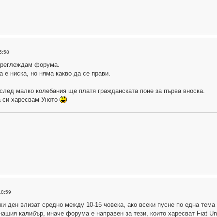
5:58
 преглеждам форума.
 е ниска, но няма какво да се прави.
след малко колебания ще платя гражданската поне за първа вноска.
а си харесвам Уното
18:59
ки ден влизат средно между 10-15 човека, ако всеки пусне по една тема 
нашия калибър, иначе форума е направен за тези, които харесват Fiat Un