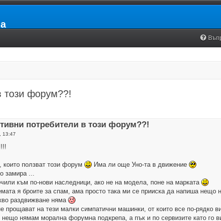
ia
Въп
в този форум??!
ктивни потребители в този форум??!
, 13:47
!!!
, които ползват този форум
Има ли още Уно-та в движение
 замира ...
чили към по-нови наследници, ако не на модела, поне на марката
емата я броите за спам, ама просто така ми се прииска да напиша нещо 
кво раздвижване няма
не прощават на тези малки симпатични машинки, от които все по-рядко в
че нещо нямам морална форумна подкрепа, а пък и по сервизите като го 