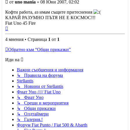
Мнение
от
uno mania
»
08 Юни 2007, 02:02
Кофти работа, аз имам същите притеснения
КАРАЙ РАЗУМНО ПЪТЯ НЕ Е КОСМОС!!!
Fiat Uno 45 Fire
Върнете
се
4 мнения • Страница
в
1
от
1
началото
Обратно към “Общи приказки”
Иди на
Важни съобщения и информация
↳ Правила на форума
Stellantis
↳ Новини от Stellantis
Фиат Уно ///// Fiat Uno
↳ Фиат Уно
↳ Срещи и мероприятия
↳ Общи приказки
↳ Олдтаймери
↳ Галерия.!
Форум Fiat Punto / Fiat 500 & Abarth