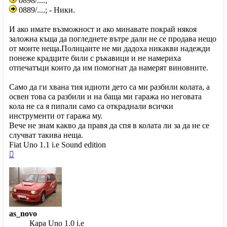
0898/....;
0889/....; - Ники.
И ако имате възможност и ако минавате покрай някоя
заложна къща да погледнете вътре дали не се продава нещо
от моите неща.Полицаите не ми дадоха никакви надежди
понеже крадците били с ръкавици и не намериха
отпечатъци които да им помогнат да намерят виновните.
Само да ги хвана тия идиоти дето са ми разбили колата, а
освен това са разбили и на баща ми гаража но неговата
кола не са я пипали само са откраднали всички
инструменти от гаража му.
Вече не знам какво да правя да спя в колата ли за да не се
случват такива неща.
Fiat Uno 1.1 i.e Sound edition
Върнете
се
в
началото
as_novo
Кара Uno 1.0 i.e