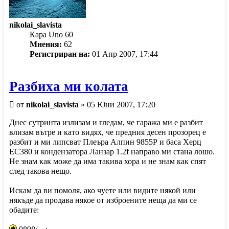
nikolai_slavista
Кара Uno 60
Мнения:
62
Регистриран на:
01 Апр 2007, 17:44
Разбиха ми колата
Мнение
от
nikolai_slavista
»
05 Юни 2007, 17:20
Днес сутринта излизам и гледам, че гаража ми е разбит
влизам вътре и като видях, че предния десен прозорец е
разбит и ми липсват Плеъра Алпин 9855Р и баса Херц
ЕС380 и кондензатора Ланзар 1.2f направо ми стана лошо.
Не знам как може да има такива хора и не знам как спят
след такова нещо.
Искам да ви помоля, ако чуете или видите някой или
някъде да продава някое от изброените неща да ми се
обадите: