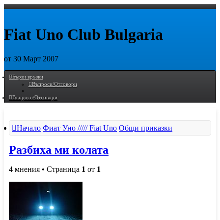
Fiat Uno Club Bulgaria
от 30 Март 2007
Пропусни
Бързи връзки
Въпроси/Отговори
Въпроси/Отговори
Начало
Фиат Уно ///// Fiat Uno
Общи приказки
Разбиха ми колата
4 мнения • Страница
1
от
1