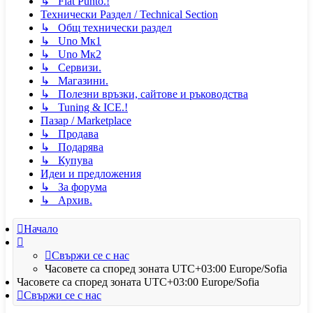
↳ Fiat Punto.!
Технически Раздел / Technical Section
↳ Общ технически раздел
↳ Uno Мк1
↳ Uno Мк2
↳ Сервизи.
↳ Магазини.
↳ Полезни връзки, сайтове и ръководства
↳ Tuning & ICE.!
Пазар / Marketplace
↳ Продава
↳ Подарява
↳ Купува
Идеи и предложения
↳ За форума
↳ Архив.
Начало
Свържи се с нас
Часовете са според зоната UTC+03:00 Europe/Sofia
Часовете са според зоната UTC+03:00 Europe/Sofia
Свържи се с нас