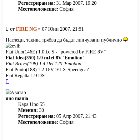
Регистриран на:
31 Мар 2007, 19:20
Местоположение:
София
Мнение
от
FIRE NG
»
07 Юни 2007, 21:51
Наглеци, такива трябва да бъдат линчувани публично
Fiat Uno(146E) 1.0 i.e S - "powered by FIRE 8V"
Fiat Idea(350) 1.9 mJet 8V 'Emotion'
Fiat Bravo(198) 1.4 tJet 120 'Emotion'
Fiat Punto(188) 1.2 16V 'ELX Speedgear'
Fiat Regatta 1.9 DS
Върнете
се
в
uno mania
началото
Кара Uno 55
Мнения:
30
Регистриран на:
05 Апр 2007, 21:43
Местоположение:
София