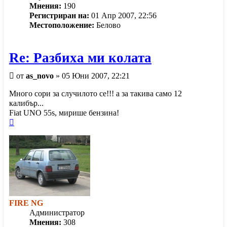
Мнения:
190
Регистриран на:
01 Апр 2007, 22:56
Местоположение:
Белово
Re: Разбиха ми колата
Мнение
от
as_novo
»
05 Юни 2007, 22:21
Много сори за случилото се!!! а за такива само 12
калибър...
Fiat UNO 55s, мирише бензина!
Върнете
се
в
началото
FIRE NG
Администратор
Мнения:
308