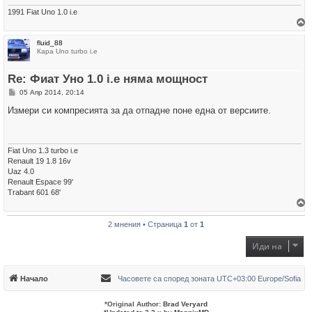
1991 Fiat Uno 1.0 i.e
р
fluid_88
н
Кара Uno turbo i.e
е
т
е
Re: Фиат Уно 1.0 i.e няма мощност
с
е
М
05 Апр 2014, 20:14
в
н
н
е
Измери си компресията за да отпадне поне една от версиите.
а
н
ч
и
а
е
л
о
Fiat Uno 1.3 turbo i.e
т
Renault 19 1.8 16v
о
Uaz 4.0
Renault Espace 99'
Trabant 601 68'
р
2 мнения • Страница
1
от
1
н
е
т
Иди на
е
с
е
в
Начало
Часовете са според зоната UTC+03:00 Europe/Sofia
н
а
ч
*
Original Author:
Brad Veryard
а