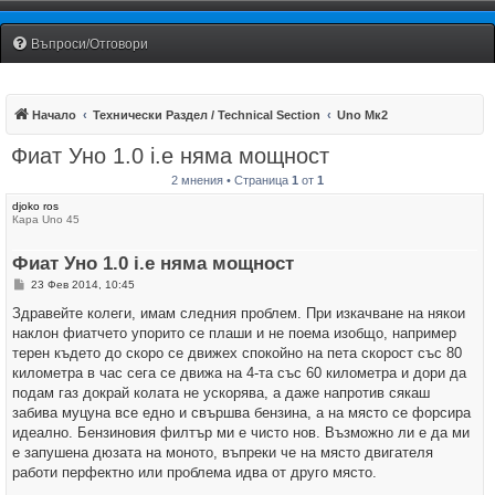
Fiat Uno Club Bulgaria
Въпроси/Отговори
Начало
Технически Раздел / Technical Section
Uno Мк2
Фиат Уно 1.0 i.e няма мощност
2 мнения • Страница
1
от
1
djoko ros
Кара Uno 45
Фиат Уно 1.0 i.e няма мощност
М
23 Фев 2014, 10:45
н
е
Здравейте колеги, имам следния проблем. При изкачване на някои
н
наклон фиатчето упорито се плаши и не поема изобщо, например
и
е
терен където до скоро се движех спокойно на пета скорост със 80
километра в час сега се движа на 4-та със 60 километра и дори да
подам газ докрай колата не ускорява, а даже напротив сякаш
забива муцуна все едно и свършва бензина, а на място се форсира
идеално. Бензиновия филтър ми е чисто нов. Възможно ли е да ми
е запушена дюзата на моното, въпреки че на място двигателя
работи перфектно или проблема идва от друго място.