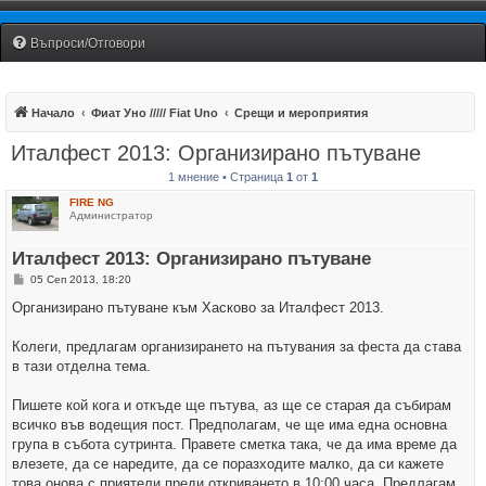
Fiat Uno Club Bulgaria
Въпроси/Отговори
Начало
Фиат Уно ///// Fiat Uno
Срещи и мероприятия
Италфест 2013: Организирано пътуване
1 мнение • Страница
1
от
1
FIRE NG
Администратор
Италфест 2013: Организирано пътуване
М
05 Сеп 2013, 18:20
н
е
Организирано пътуване към Хасково за Италфест 2013.
н
и
е
Колеги, предлагам организирането на пътувания за феста да става
в тази отделна тема.
Пишете кой кога и откъде ще пътува, аз ще се старая да събирам
всичко във водещия пост. Предполагам, че ще има една основна
група в събота сутринта. Правете сметка така, че да има време да
влезете, да се наредите, да се поразходите малко, да си кажете
това онова с приятели преди откриването в 10:00 часа. Предлагам