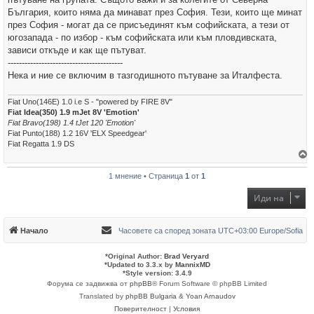
България, които няма да минават през София. Тези, които ще минат
през София - могат да се присъединят към софийската, а тези от
югозапада - по избор - към софийската или към пловдивската,
зависи откъде и как ще пътуват.
-----------------------------------------
Нека и ние се включим в тазгодишното пътуване за Италфеста.
Fiat Uno(146E) 1.0 i.e S - "powered by FIRE 8V"
Fiat Idea(350) 1.9 mJet 8V 'Emotion'
Fiat Bravo(198) 1.4 tJet 120 'Emotion'
Fiat Punto(188) 1.2 16V 'ELX Speedgear'
Fiat Regatta 1.9 DS
р
1 мнение • Страница
1
от
1
н
е
т
Иди на
е
с
е
в
Начало
Часовете са според зоната UTC+03:00 Europe/Sofia
н
а
ч
*
Original Author:
Brad Veryard
а
*
Updated to 3.3.x by
MannixMD
л
*
Style version: 3.4.9
о
Форума се задвижва от
phpBB
® Forum Software © phpBB Limited
т
о
Translated by
phpBB Bulgaria
&
Yoan Arnaudov
Поверителност
|
Условия