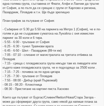
една голяма група, съставена от Фиати, Алфи и Ланчии да тръгне
от София, а по пътя да се срещне с групи от Карлово и региона,
Пазарджик, Пловдив и.т.н. Ще бъде зрелищно
План-график за пътуване от София:
- Събиране от 5:30 до 5:50 на паркинга на Метро 1 (София), че е по-
голям и да не създаваме суматоха на Лукойла с оня измислен
паркинг за 30 коли и 6 тира.
- 5:55 - 6:00 - тръгване от София
- 6:25 - 6:30 - тунел Траянови врата
- 6:45 - 6-50 - Шел - Пазарджик (89-ти км)
- 7:05 - 07:10 - слизане от магистралата на третата отбивка за
Пловдив
- 7:15 - среща с пловдивската група някъде там из ливадите или
където каже пловдивската група, че е подходящо за 3'500 коли .
- 7:15 - 7:25 - почивка за по една цигара
- 7:25 - 7:30 - тръгване от Пловдив
- 7:55 - 08:00 - Дебър (край Първомай)
- 08:15 - 08:20 - Клокотница
- 08:30 - Пристигане на картинг-писта Хасково
Които ще пътуват от Бургас/Сливен/Ямбол/Нова/Стара Загора -
може да сформират друга група, само някой да напише плана за
пътуване на групата. Същото важи и за колегите от Северна