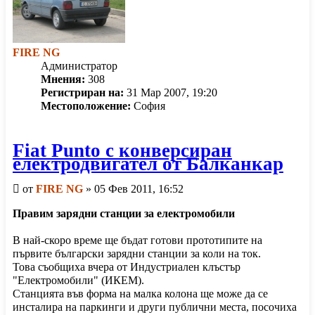
FIRE NG
Администратор
Мнения:
308
Регистриран на:
31 Мар 2007, 19:20
Местоположение:
София
Fiat Punto с конверсиран
електродвигател от Балканкар
Мнение
от
FIRE NG
»
05 Фев 2011, 16:52
Правим зарядни станции за електромобили
В най-скоро време ще бъдат готови прототипите на
първите български зарядни станции за коли на ток.
Това съобщиха вчера от Индустриален клъстър
"Електромобили" (ИКЕМ).
Станцията във форма на малка колона ще може да се
инсталира на паркинги и други публични места, посочиха