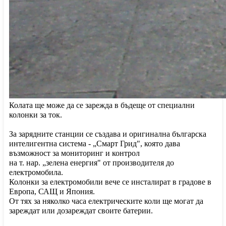
Колата ще може да се зарежда в бъдеще от специални
колонки за ток.
За зарядните станции се създава и оригинална българска
интелигентна система - „Смарт Грид", която дава
възможност за мониторинг и контрол
на т. нар. „зелена енергия" от производителя до
електромобила.
Колонки за електромобили вече се инсталират в градове в
Европа, САЩ и Япония.
От тях за няколко часа електрическите коли ще могат да
зареждат или дозареждат своите батерии.