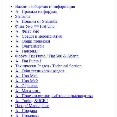
Важни съобщения и информация
↳ Правила на форума
Stellantis
↳ Новини от Stellantis
Фиат Уно ///// Fiat Uno
↳ Фиат Уно
↳ Срещи и мероприятия
↳ Общи приказки
↳ Олдтаймери
↳ Галерия.!
Форум Fiat Punto / Fiat 500 & Abarth
↳ Fiat Punto.!
Технически Раздел / Technical Section
↳ Общ технически раздел
↳ Uno Мк1
↳ Uno Мк2
↳ Сервизи.
↳ Магазини.
↳ Полезни връзки, сайтове и ръководства
↳ Tuning & ICE.!
Пазар / Marketplace
↳ Продава
↳ Подарява