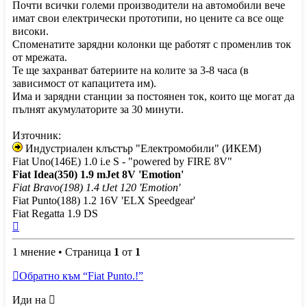
Почти всички големи производители на автомобили вече
имат свои електрически прототипи, но цените са все още
високи.
Споменатите зарядни колонки ще работят с променлив ток
от мрежата.
Те ще захранват батериите на колите за 3-8 часа (в
зависимост от капацитета им).
Има и зарядни станции за постоянен ток, които ще могат да
пълнят акумулаторите за 30 минути.
Източник:
Индустриален клъстър "Електромобили" (ИКЕМ)
Fiat Uno(146E) 1.0 i.e S - "powered by FIRE 8V"
Fiat Idea(350) 1.9 mJet 8V 'Emotion'
Fiat Bravo(198) 1.4 tJet 120 'Emotion'
Fiat Punto(188) 1.2 16V 'ELX Speedgear'
Fiat Regatta 1.9 DS
Върнете
се
1 мнение • Страница
в
1
от
1
началото
Обратно към “Fiat Punto.!”
Иди на