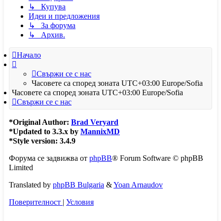
↳ Купува
Идеи и предложения
↳ За форума
↳ Архив.
Начало
Свържи се с нас
Часовете са според зоната UTC+03:00 Europe/Sofia
Часовете са според зоната UTC+03:00 Europe/Sofia
Свържи се с нас
*
Original Author:
Brad Veryard
*
Updated to 3.3.x by
MannixMD
*
Style version: 3.4.9
Форума се задвижва от
phpBB
® Forum Software © phpBB
Limited
Translated by
phpBB Bulgaria
&
Yoan Arnaudov
Поверителност
|
Условия