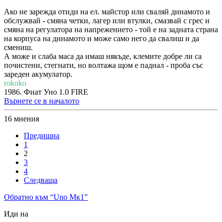
Ако не зарежда отиди на ел. майстор или сваляй динамото и
обслужвай - смяна четки, лагер или втулки, смазвай с грес и
смяна на регулатора на напрежението - той е на задната страна
на корпуса на динамото и може само него да свалиш и да
смениш.
А може и слаба маса да имаш някъде, клемите добре ли са
почистени, стегнати, но волтажа щом е паднал - проба със
зареден акумулатор.
rokoko
1986. Фиат Уно 1.0 FIRE
Върнете се в началото
16 мнения
Предишна
1
2
3
4
Следваща
Обратно към “Uno Мк1”
Иди на