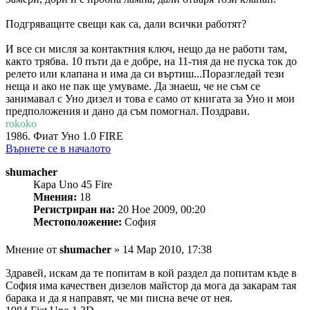
Подгряващите свещи как са, дали всички работят?
И все си мисля за контактния ключ, нещо да не работи там,
както трябва. 10 пъти да е добре, на 11-тия да не пуска ток до
релето или клапана и има да си въртиш...Поразгледай тези
неща и ако не пак ще умуваме. Да знаеш, че не съм се
занимавал с Уно дизел и това е само от книгата за Уно и мои
предположения и дано да съм помогнал. Поздрави.
rokoko
1986. Фиат Уно 1.0 FIRE
Върнете се в началото
shumacher
Кара Uno 45 Fire
Мнения:
18
Регистриран на:
20 Ное 2009, 00:20
Местоположение:
София
Мнение
от
shumacher
»
14 Мар 2010, 17:38
3дравей, искам да те попитам в кой раздел да попитам къде в
София има качествен дизелов майстор да мога да закарам тая
барака и да я направят, че ми писна вече от нея.