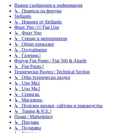
Важни съобщения и информация
↳ Правила на форума
Stellantis
↳ Новини от Stellantis
Фиат Уно ///// Fiat Uno
↳ Фиат Уно
↳ Срещи и мероприятия
↳ Общи приказки
↳ Олдтаймери
↳ Галерия.!
Форум Fiat Punto / Fiat 500 & Abarth
↳ Fiat Punto.!
Технически Раздел / Technical Section
↳ Общ технически раздел
↳ Uno Мк1
↳ Uno Мк2
↳ Сервизи.
↳ Магазини.
↳ Полезни връзки, сайтове и ръководства
↳ Tuning & ICE.!
Пазар / Marketplace
↳ Продава
↳ Подарява