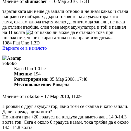
Мнение
от
shumacher
»
16 Мар 2010, 17:31
таратайката ми неще да запали отново и не знам какво и стана
направо се побърках, дърпа токовете на акумулатора като
ламя, слагам ключа въртя малко да опитам да запали, не иска
да отлепи въобще, след това меря акумулатора и той е паднал
на 11 волта
от какво ли може да е станало това при
положение, че не е каран а това го направи изведнъж...
1984 Fiat Uno 1.3D
Върнете се в началото
rokoko
Кара Uno 1.0 i.e
Мнения:
194
Регистриран на:
05 Мар 2008, 17:48
Местоположение:
Каварна
Мнение
от
rokoko
»
17 Мар 2010, 11:09
Пробвай с друг акумулатор, явно този се скапва и като запали.
Дали зарежда динамото?
По книга при +20 градуса на въздуха динамото дава 14.0-14.3
волта ток. Сега е около 0 градуса навън, тока трябва да е около
14.5-14.8 волта.