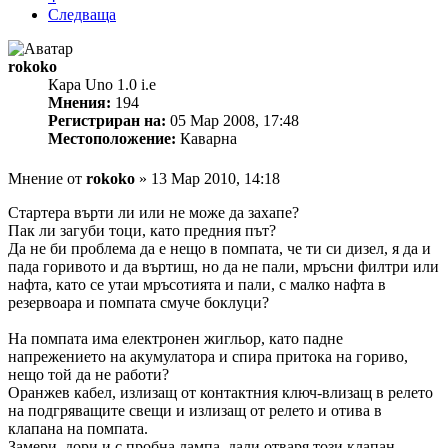
Следваща
rokoko
Кара Uno 1.0 i.e
Мнения:
194
Регистриран на:
05 Мар 2008, 17:48
Местоположение:
Каварна
Мнение
от
rokoko
»
13 Мар 2010, 14:18
Стартера върти ли или не може да захапе?
Пак ли загуби тоци, като предния път?
Да не би проблема да е нещо в помпата, че ти си дизел, я да и
пада горивото и да въртиш, но да не пали, мръсни филтри или
нафта, като се утаи мръсотията и пали, с малко нафта в
резервоара и помпата смуче боклуци?
На помпата има електронен жигльор, като падне
напрежението на акумулатора и спира притока на гориво,
нещо той да не работи?
Оранжев кабел, излизащ от контактния ключ-влизащ в релето
на подгряващите свещи и излизащ от релето и отива в
клапана на помпата.
Замери, дори и с пробна лампа, дали отваря този клапан.