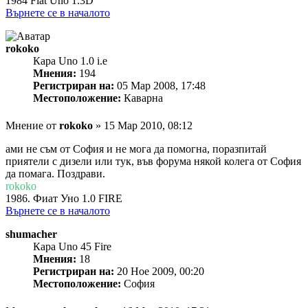
1984 Fiat Uno 1.3D
Върнете се в началото
rokoko
Кара Uno 1.0 i.e
Мнения:
194
Регистриран на:
05 Мар 2008, 17:48
Местоположение:
Каварна
Мнение
от
rokoko
»
15 Мар 2010, 08:12
ами не съм от София и не мога да помогна, поразпитай
приятели с дизели или тук, във форума някой колега от София
да помага. Поздрави.
rokoko
1986. Фиат Уно 1.0 FIRE
Върнете се в началото
shumacher
Кара Uno 45 Fire
Мнения:
18
Регистриран на:
20 Ное 2009, 00:20
Местоположение:
София