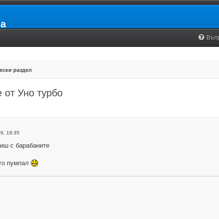
ia
Въп
ески раздел
e от Уно турбо
9, 19:35
тиш с барабаните
ато пумпал