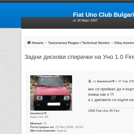
Fiat Uno Club Bulgar
от 30 Март 2007
Начало
Технически Раздел / Technical Section
Общ технич
Задни дискови спирачки на Уно 1.0 Fir
М
от
bavareca78
»
27 Апр 200
н
е
ако си пробвал да я вър
н
знаеш как е !!!
и
е
а с диковете се върти к
1986 Fiat Uno 45 Fire
bavareca78
Кара Uno 60
Мнения:
53
Регистриран на:
23 Яну 2008, 19:03
Местоположение:
Бургас