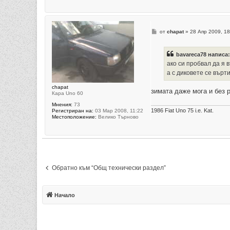
М
от
chapat
»
28 Апр 2009, 18
н
е
н
bavareca78 написа:
и
е
ако си пробвал да я 
а с диковете се върт
chapat
зимата даже мога и без
Кара Uno 60
Мнения:
73
1986 Fiat Uno 75 i.e. Kat.
Регистриран на:
03 Мар 2008, 11:22
Местоположение:
Велико Търново
Обратно към “Общ технически раздел”
Начало