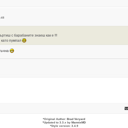
:48
въртиш с барабаните знаеш как е !!!
и като пумпал
 ръчна
*
Original Author:
Brad Veryard
*
Updated to 3.3.x by
MannixMD
*
Style version: 3.4.9