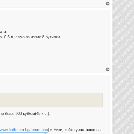
В
ъ
р
н
е
т
е
с
ата.
е
в
 0.5 л. само аз изпих 8 бутилки.
н
а
ч
а
л
о
т
о
В
ъ
р
н
е
т
е
с
е
в
н
а
ч
е беше 903 куб/см(45 к.с.).
а
л
о
т
/www.fiatforum.bg/forum.php
) и Ники, който участваше на
о