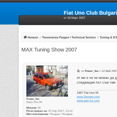
Fiat Uno Club Bulgar
от 30 Март 2007
Начало
Технически Раздел / Technical Section
Tuning & ICE
MAX Tuning Show 2007
М
от
Power_fan
»
14 Май 2007
н
е
ят ме е че не можах да 
н
следващия път съм там
и
е
1987 Fiat Uno 55
www.2tpower.com
Power_fan
www.auto-pz.com
Кара Uno 60
Мнения:
56
Регистриран на:
05 Апр 2007, 13:10
Местоположение:
Пещера, Пловдив