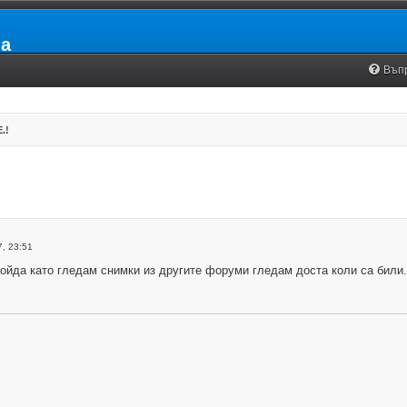
ia
Въп
.!
, 23:51
дойда като гледам снимки из другите форуми гледам доста коли са били.