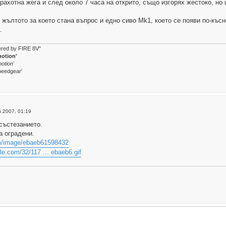
рахотна жега и след около 7 часа на открито, също изгорях жестоко, н
 жълтото за което стана въпрос и едно сиво Mk1, което се появи по-къс
.
wered by FIRE 8V"
motion'
otion'
peedgear'
 2007, 01:19
 състезанието.
а оградени.
om/image/ebaeb61598432
le.com/32/117 ... ebaeb6.gif