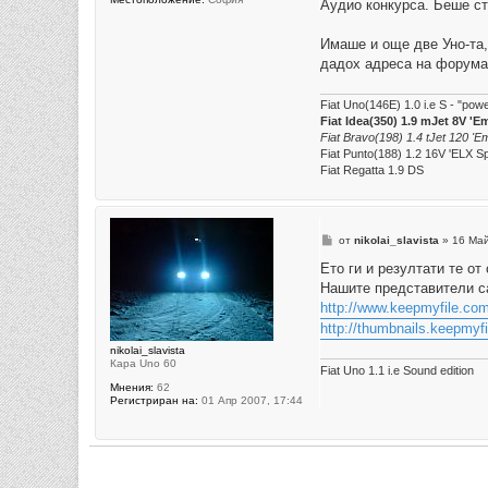
Аудио конкурса. Беше ст
Имаше и още две Уно-та,
дадох адреса на форума
Fiat Uno(146E) 1.0 i.e S - "po
Fiat Idea(350) 1.9 mJet 8V 'E
Fiat Bravo(198) 1.4 tJet 120 'Em
Fiat Punto(188) 1.2 16V 'ELX S
Fiat Regatta 1.9 DS
М
от
nikolai_slavista
»
16 Май
н
е
Ето ги и резултати те от
н
Нашите представители с
и
е
http://www.keepmyfile.c
http://thumbnails.keepmyfi
nikolai_slavista
Кара Uno 60
Fiat Uno 1.1 i.e Sound edition
Мнения:
62
Регистриран на:
01 Апр 2007, 17:44