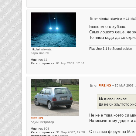
М
от
nikolai_slavista
»
15 Май
н
е
Беше много хубаво.
н
Само лошото беше, че же
и
е
То няма къде да се скрие
Fiat Uno 1.1 i.e Sound edition
nikolai_slavista
Кара Uno 60
Мнения:
62
Регистриран на:
01 Апр 2007, 17:44
М
от
FIRE NG
»
15 Май 2007, 
н
е
н
Kicho написа:
и
е
Да не би жълтото Уно
Не не е това което си ми
FIRE NG
На момчето му дадох и 
Администратор
Мнения:
308
От нашия форум на Max 
Регистриран на:
31 Мар 2007, 19:20
Местоположение:
София