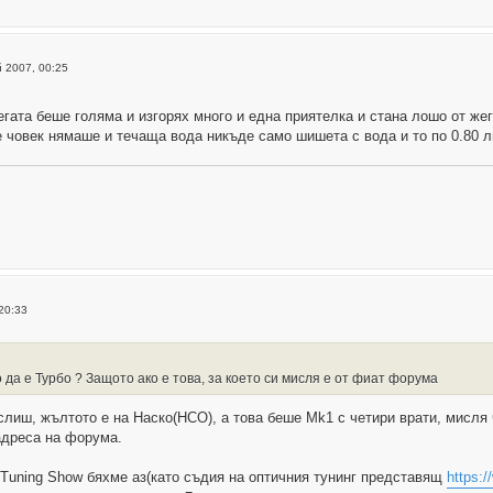
 2007, 00:25
гата беше голяма и изгорях много и една приятелка и стана лошо от жег
 човек нямаше и течаща вода никъде само шишета с вода и то по 0.80 лв.
20:33
 да е Турбо ? Защото ако е това, за което си мисля е от фиат форума
слиш, жълтото е на Наско(НСО), а това беше Mk1 с четири врати, мисля ч
адреса на форума.
Tuning Show бяхме аз(като съдия на оптичния тунинг представящ
https:/