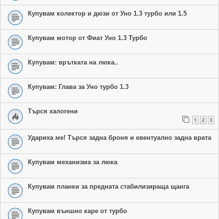
Купувам колектор и дюзи от Уно 1.3 турбо или 1.5
Купувам мотор от Фиат Уно 1.3 Турбо
Купувам: врътката на люка..
Купувам: Глава за Уно турбо 1.3
Търся халогени
1
2
3
Удариха ме! Търся задна броня и евентуално задна врата
Купувам механизма за люка
Купувам планки за предната стабилизираща щанга
Купувам външно каре от турбо