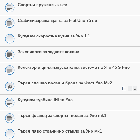
Спортни пружини - къси
Стабилизираща щанга за Fiat Uno 75 i.e
Купувам скоростна кутия за Уно 1.1
Закопчалки за задните колани
Колектор и цяла изпускателна система на Уно 45 S Fire
Търся спешно волан и броня за Фиат Уно Мк2
1
2
Купувам турбина IHI за Уно
Търся фланец за спортен волан за Уно mk1
Търся ляво странично стъкло за Уно мк1