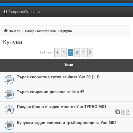
Fiat Uno Club Bulgaria
Въпроси/Отговори
Начало
Пазар / Marketplace
Купува
Купува
1
2
3
4
Предишна
Следваща
121 теми
Теми
Търся скоростна кутия за Фиат Уно 60 (1.1)
Търся спирачни дискове за Uno 45
Предна броня и заден мост от Уно ТУРБО МК1
1
2
Купувам задни спирачни тръбопроводи за Уно МК2