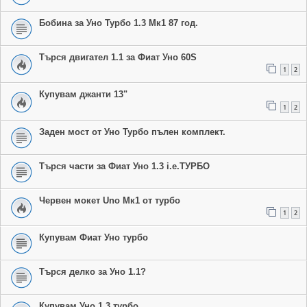
Бобина за Уно Турбо 1.3 Мк1 87 год.
Търся двигател 1.1 за Фиат Уно 60S
1
2
Купувам джанти 13"
1
2
Заден мост от Уно Турбо пълен комплект.
Търся части за Фиат Уно 1.3 i.e.ТУРБО
Червен мокет Uno Мк1 от турбо
1
2
Купувам Фиат Уно турбо
Търся делко за Уно 1.1?
Купувам Уно 1.3 турбо