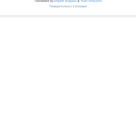
Translated by
phpBB Bulgaria
&
Yoan Arnaudov
Поверителност
|
Условия