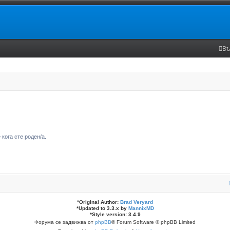
Въ
кога сте роден/а.
*
Original Author:
Brad Veryard
*
Updated to 3.3.x by
MannixMD
*
Style version: 3.4.9
Форума се задвижва от
phpBB
® Forum Software © phpBB Limited