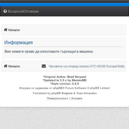
Fiat Uno Club Bulgaria
Въпроси/Отговори
Начало
Информация
Вие нямате право да използвате търсещата машина.
Начало
Часовете са според зоната UTC+03:00 Europe/Sofia
*
Original Author:
Brad Veryard
*
Updated to 3.3.x by
MannixMD
*
Style version: 3.4.9
Форума се задвижва от
phpBB
® Forum Software © phpBB Limited
Translated by
phpBB Bulgaria
&
Yoan Arnaudov
Поверителност
|
Условия