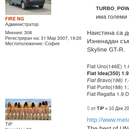
TURBO_POWE
има големи
FIRE NG
Администратор
Мнения:
308
Наистина са 
Регистриран на:
31 Мар 2007, 19:20
Изненадан с
Местоположение:
София
Skyline GT-R.
Fiat Uno(146E) 1.
Fiat Idea(350) 1.
Fiat Bravo(198) 1.
Fiat Punto(188) 1
Fiat Regatta 1.9 
Мнение
от
TiP
»
10 Дек 20
http://www.met
TiP
The best of U