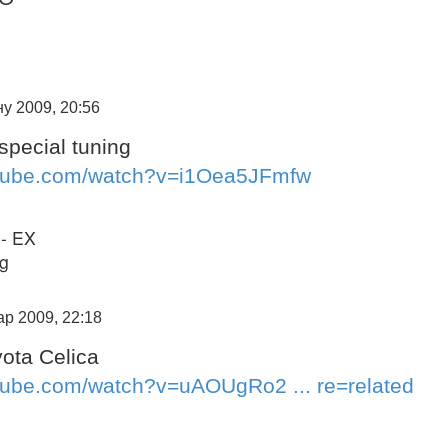
у 2009, 20:56
pecial tuning
utube.com/watch?v=i1Oea5JFmfw
 - EX
ng
ар 2009, 22:18
yota Celica
tube.com/watch?v=uAOUgRo2 ... re=related