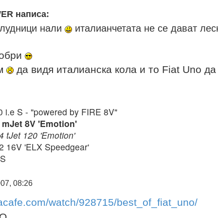
R написа:
 лудници нали
италианчетата не се дават лес
добри
ъм
да видя италианска кола и то Fiat Uno да
0 i.e S - "powered by FIRE 8V"
9 mJet 8V 'Emotion'
4 tJet 120 'Emotion'
.2 16V 'ELX Speedgear'
DS
07, 08:26
acafe.com/watch/928715/best_of_fiat_uno/
NO