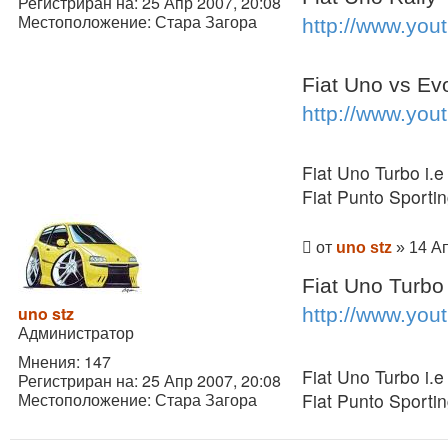
Регистриран на:
25 Апр 2007, 20:08
Местоположение:
Стара Загора
http://www.yo
Fiat Uno vs Ev
http://www.yo
Fiat Uno Turbo i.e
Fiat Punto Sporti
Мнение
от
uno stz
»
14 Ап
Fiat Uno Turbo
uno stz
http://www.yo
Администратор
Мнения:
147
Fiat Uno Turbo i.e
Регистриран на:
25 Апр 2007, 20:08
Местоположение:
Стара Загора
Fiat Punto Sporti