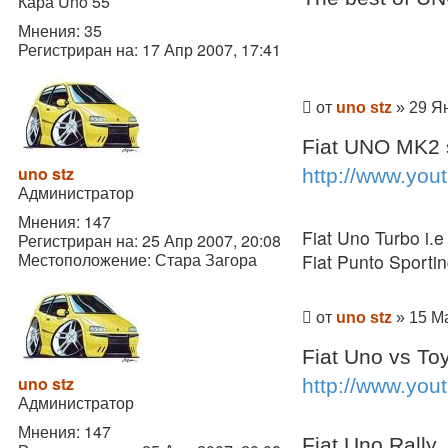
Кара Uno 55
Мнения:
35
Регистриран на:
17 Апр 2007, 17:41
Мнение
от
uno stz
»
29 Ян
Fiat UNO MK2 s
uno stz
http://www.yo
Администратор
Мнения:
147
Fiat Uno Turbo i.e
Регистриран на:
25 Апр 2007, 20:08
Местоположение:
Стара Загора
Fiat Punto Sporti
Мнение
от
uno stz
»
15 М
Fiat Uno vs To
uno stz
http://www.you
Администратор
Мнения:
147
Fiat Uno Rally