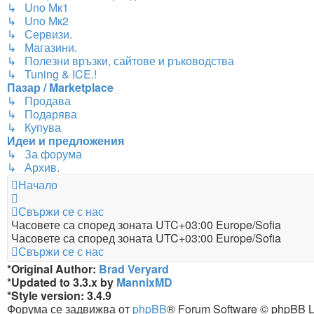
↳ Uno Мк1
↳ Uno Мк2
↳ Сервизи.
↳ Магазини.
↳ Полезни връзки, сайтове и ръководства
↳ Tuning & ICE.!
Пазар / Marketplace
↳ Продава
↳ Подарява
↳ Купува
Идеи и предложения
↳ За форума
↳ Архив.
Начало
Свържи се с нас
Часовете са според зоната UTC+03:00 Europe/Sofia
Часовете са според зоната UTC+03:00 Europe/Sofia
Свържи се с нас
*
Original Author:
Brad Veryard
*
Updated to 3.3.x by
MannixMD
*
Style version: 3.4.9
Форума се задвижва от
phpBB
® Forum Software © phpBB L