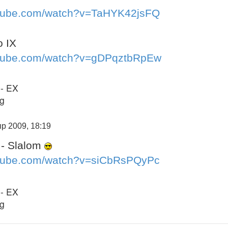
utube.com/watch?v=TaHYK42jsFQ
o IX
utube.com/watch?v=gDPqztbRpEw
 - EX
ng
р 2009, 18:19
 - Slalom
utube.com/watch?v=siCbRsPQyPc
 - EX
ng