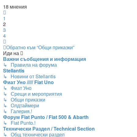
18 мнения
Предишна
1
2
3
4
Следваща
Обратно към “Общи приказки”
Иди на
Важни съобщения и информация
↳ Правила на форума
Stellantis
↳ Новини от Stellantis
Фиат Уно ///// Fiat Uno
↳ Фиат Уно
↳ Срещи и мероприятия
↳ Общи приказки
↳ Олдтаймери
↳ Галерия.!
Форум Fiat Punto / Fiat 500 & Abarth
↳ Fiat Punto.!
Технически Раздел / Technical Section
↳ Общ технически раздел