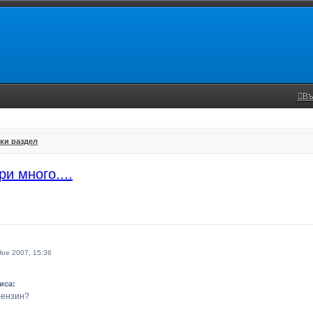
Въ
ки раздел
ри много....
Ное 2007, 15:36
иса:
бензин?