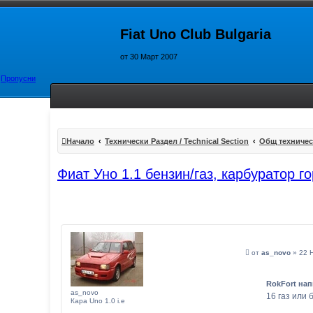
Fiat Uno Club Bulgaria
от 30 Март 2007
Пропусни
Начало
Технически Раздел / Technical Section
Общ техничес
Фиат Уно 1.1 бензин/газ, карбуратор го
М
от
as_novo
»
22 
н
е
н
RokFort нап
и
as_novo
е
16 газ или 
Кара Uno 1.0 i.e