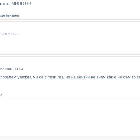
угото...МНОГО Е!
ише бензина!
 2007, 13:23
Ное 2007, 14:04
 проблем увижда ми се с тази газ, но на бензин не знам как е не съм го
.e