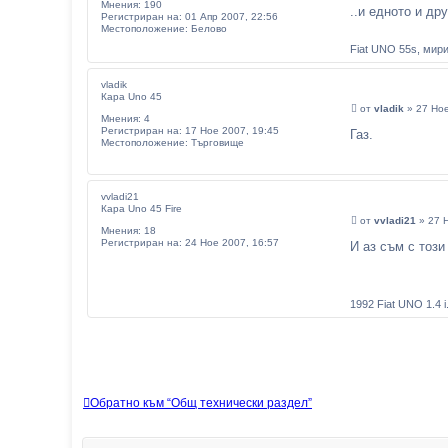
Мнения:
190
..и едното и др
Регистриран на:
01 Апр 2007, 22:56
Местоположение:
Белово
Fiat UNO 55s, мир
vladik
Кара Uno 45
М
от
vladik
»
27 Ное
Мнения:
4
н
Регистриран на:
17 Ное 2007, 19:45
е
Газ.
Местоположение:
Търговище
н
и
е
vvladi21
Кара Uno 45 Fire
М
от
vvladi21
»
27 
Мнения:
18
н
Регистриран на:
24 Ное 2007, 16:57
е
И аз съм с този
н
и
е
1992 Fiat UNO 1.4 i
Обратно към “Общ технически раздел”