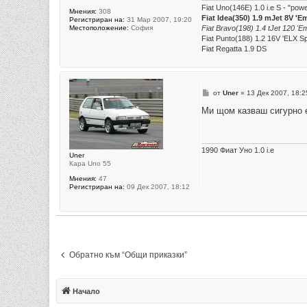
Fiat Uno(146E) 1.0 i.e S - "po
Мнения:
308
Fiat Idea(350) 1.9 mJet 8V 'E
Регистриран на:
31 Мар 2007, 19:20
Fiat Bravo(198) 1.4 tJet 120 'Em
Местоположение:
София
Fiat Punto(188) 1.2 16V 'ELX S
Fiat Regatta 1.9 DS
М
от
Uner
»
13 Дек 2007, 18:2
н
е
Ми щом казваш сигурно 
н
и
е
1990 Фиат Уно 1.0 i.e
Uner
Кара Uno 55
Мнения:
47
Регистриран на:
09 Дек 2007, 18:12
Обратно към “Общи приказки”
Начало