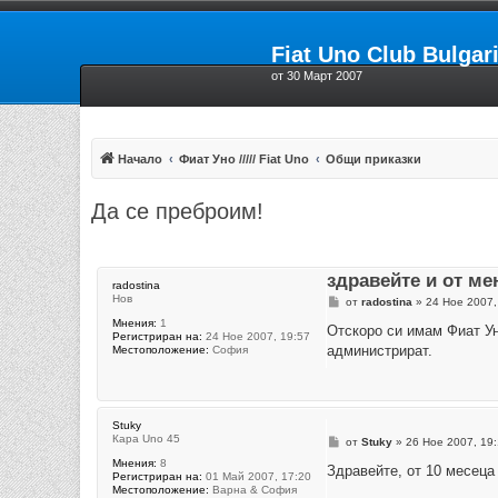
Fiat Uno Club Bulgar
от 30 Март 2007
Начало
Фиат Уно ///// Fiat Uno
Общи приказки
Да се преброим!
здравейте и от ме
radostina
Нов
М
от
radostina
»
24 Ное 2007,
н
Мнения:
1
е
Отскоро си имам Фиат Ун
Регистриран на:
24 Ное 2007, 19:57
н
администрират.
Местоположение:
София
и
е
Stuky
Кара Uno 45
М
от
Stuky
»
26 Ное 2007, 19
н
Мнения:
8
е
Здравейте, от 10 месеца к
Регистриран на:
01 Май 2007, 17:20
н
Местоположение:
Варна & София
и