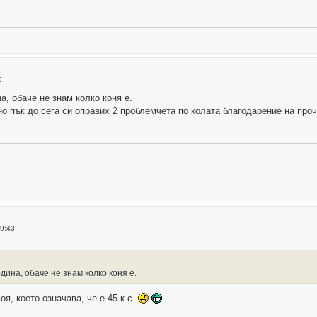
6
на, обаче не знам колко коня е.
о пък до сега си оправих 2 проблемчета по колата благодарение на проче
19:43
година, обаче не знам колко коня е.
оя, което означава, че е 45 к.с.