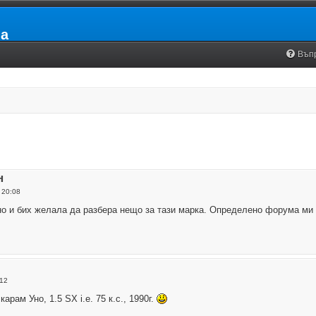
ia
Въп
н
 20:08
о и бих желала да разбера нещо за тази марка. Определено форума ми 
:12
арам Уно, 1.5 SX i.e. 75 к.с., 1990г.