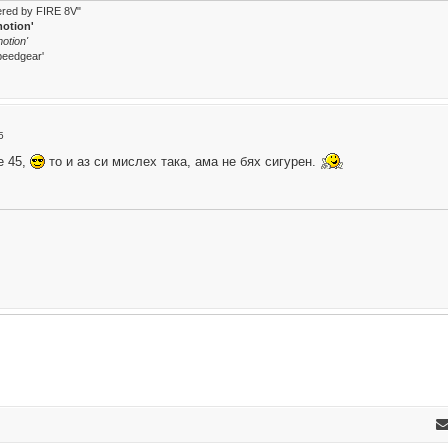
wered by FIRE 8V"
motion'
otion'
peedgear'
5
е 45,
то и аз си мислех така, ама не бях сигурен.