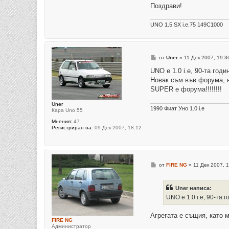
е
Поздрави!
UNO 1.5 SX i.e.75 149C1000
М
от
Uner
»
11 Дек 2007, 19:3
н
е
UNO e 1.0 i.e, 90-та годи
н
Новак съм във форума, н
и
е
SUPER е форума!!!!!!!!
Uner
1990 Фиат Уно 1.0 i.e
Кара Uno 55
Мнения:
47
Регистриран на:
09 Дек 2007, 18:12
М
от
FIRE NG
»
11 Дек 2007, 
н
е
н
Uner написа:
и
е
UNO e 1.0 i.e, 90-та 
Агрегата е същия, като м
FIRE NG
Администратор