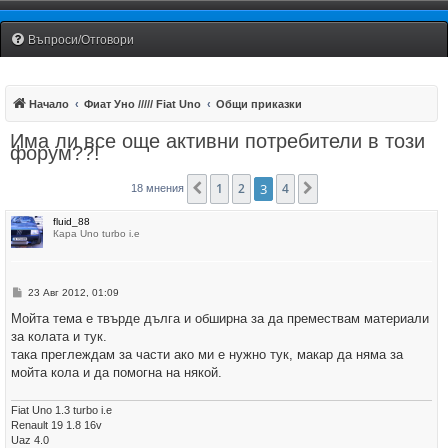
Fiat Uno Club Bulgaria
Въпроси/Отговори
Начало
Фиат Уно ///// Fiat Uno
Общи приказки
Има ли все още активни потребители в този
форум??!
1
2
3
4
Предишна
Следваща
18 мнения
fluid_88
Кара Uno turbo i.e
М
23 Авг 2012, 01:09
н
е
Мойта тема е твърде дълга и обширна за да премествам материали
н
за колата и тук.
и
е
така преглеждам за части ако ми е нужно тук, макар да няма за
мойта кола и да помогна на някой.
Fiat Uno 1.3 turbo i.e
Renault 19 1.8 16v
Uaz 4.0