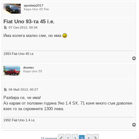
р
sportista2017
н
Кара Uno 45 Fire
е
т
е
Fiat Uno 93-тa 45 i.e.
с
е
М
07 Сеп 2012, 00:34
в
н
н
е
Има колега малко сме, но има
а
н
ч
и
а
е
л
о
1993 Fiat Uno 45 i.e
т
о
р
drumev
н
Кара Uno 55
е
т
е
с
е
М
08 Май 2013, 00:27
в
н
н
е
Разбира се, че има!
а
н
ч
Аз карам от половин година Уно 1.4 SХ, 71 коня много съм доволен
и
а
е
взех го за скромните 1300 лева.
л
о
т
1992 Fiat Uno 1.4 i.е.
о
р
н
1
2
3
4
Предишна
Следваща
18 мнения