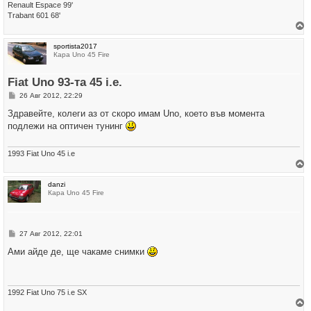
Renault Espace 99'
Trabant 601 68'
р
sportista2017
н
Кара Uno 45 Fire
е
т
е
Fiat Uno 93-тa 45 i.e.
с
е
М
26 Авг 2012, 22:29
в
н
н
е
Здравейте, колеги аз oт скоро имам Uno, което във моментa
а
н
ч
подлежи нa oптичен тунинг
и
а
е
л
о
1993 Fiat Uno 45 i.e
т
о
р
danzi
н
Кара Uno 45 Fire
е
т
е
с
е
М
27 Авг 2012, 22:01
в
н
н
е
Ами айде де, ще чакаме снимки
а
н
ч
и
а
е
л
о
1992 Fiat Uno 75 i.e SX
т
о