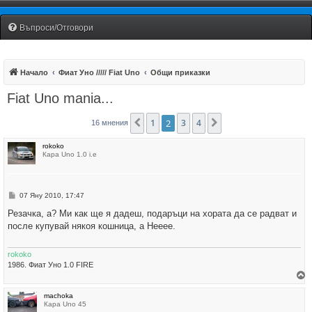
Fiat Uno Club Bulgaria
Въпроси/Отговори
Начало
Фиат Уно ///// Fiat Uno
Общи приказки
Fiat Uno mania...
1
2
3
4
Предишна
Следваща
16 мнения
rokoko
Кара Uno 1.0 i.e
М
07 Яну 2010, 17:47
н
е
Резачка, а? Ми как ще я дадеш, подаръци на хората да се радват и
н
после купувай някоя кошница, а Нееее.
и
е
rokoko
1986. Фиат Уно 1.0 FIRE
р
machoka
н
Кара Uno 45
е