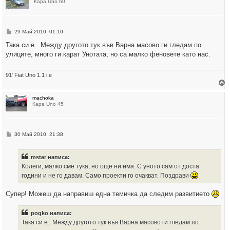
Кара Uno 60
е
т
е
с
е
М
29 Май 2010, 01:10
в
н
н
е
Така си е.. Между другото тук във Варна масово ги гледам по
а
н
ч
улиците, много ги карат Унотата, но са малко феновете като нас.
и
а
е
л
о
91' Fiat Uno 1.1 i.e
т
о
р
machoka
н
Кара Uno 45
е
т
е
с
е
М
30 Май 2010, 21:38
в
н
н
е
а
н
ч
mstar написа:
и
а
е
Колеги, малко сме тука, но още ни има. С уното сам от доста
л
о
години и не го давам. Само проекти го очакват. Поздрави
т
о
Супер! Можеш да направиш една темичка да следим развитието
pogko написа:
Така си е.. Между другото тук във Варна масово ги гледам по