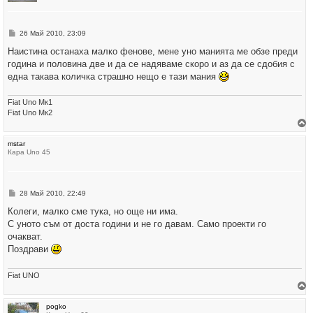
т
е
с
е
М
26 Май 2010, 23:09
в
н
н
е
Наистина останаха малко фенове, мене уно манията ме обзе преди
а
н
ч
година и половина две и да се надяваме скоро и аз да се сдобия с
и
а
е
една такава количка страшно нещо е тази мания
л
о
т
Fiat Uno Мк1
о
Fiat Uno Мк2
р
mstar
н
Кара Uno 45
е
т
е
с
е
М
28 Май 2010, 22:49
в
н
н
е
Колеги, малко сме тука, но още ни има.
а
н
ч
С уното съм от доста години и не го давам. Само проекти го
и
а
е
очакват.
л
о
Поздрави
т
о
Fiat UNO
р
pogko
н