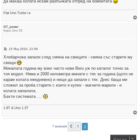
да махаш колата искам разпънката отпред на бомбетата
Fiat Uno Turbo i.e
р
GT_power
н
Кара Uno 55
е
т
е
с
е
М
15 Яну 2010, 21:59
в
н
н
е
Хлебарчока запали след смяна на свещите - смяна със старите му
а
н
ч
свещи
и
а
е
Миналата година му взех чисто нови Beru уж по каталог точно за
л
о
тоя модел. Няма и 2000 километра минати с тях за година (щото не
т
карам колата ежедневно) и неще да запали с тях. Днес баща ми
о
сложил за проба старите с които я купих - магнети марели - и
колата запалила.
Бахти системата ....
1.8Т & Uno 1.3T
р
н
1
2
Предишна
7 мнения
е
т
е
с
Иди на