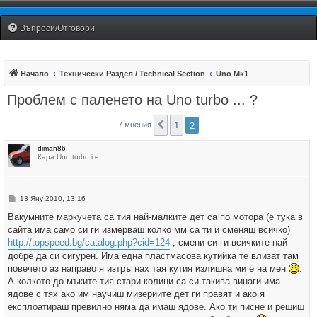
Fiat Uno Club Bulgaria
Въпроси/Отговори
Начало
Технически Раздел / Technical Section
Uno Мк1
Проблем с паленето на Uno turbo ... ?
1
2
Предишна
7 мнения
diman86
Кара Uno turbo i.e
М
13 Яну 2010, 13:16
н
е
Вакумните маркучета са тия най-малките дет са по мотора (е тука в
н
сайта има само си ги измерваш колко мм са ти и сменяш всичко)
и
е
http://topspeed.bg/catalog.php?cid=124
, смени си ги всичките най-
добре да си сигурен. Има една пластмасова кутийка те влизат там
повечето аз направо я изтръгнах тая кутия излишна ми е на мен
.
А колкото до мъките тия стари колици са си такива винаги има
ядове с тях ако им научиш мизериите дет ги правят и ако я
експлоатираш превилно няма да имаш ядове. Ако ти писне и решиш