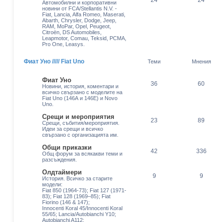
24
24
Автомобилни и корпоративни
новини от FCA/Stellantis N.V. -
Fiat, Lancia, Alfa Romeo, Maserati,
Abarth, Chrysler, Dodge, Jeep,
RAM, MoPar, Opel, Peugeot,
Citroën, DS Automobiles,
Leapmotor, Comau, Teksid, PCMA,
Pro One, Leasys.
Фиат Уно ///// Fiat Uno
Теми
Мнения
Фиат Уно
36
60
Новини, история, коментари и
всичко свързано с моделите на
Fiat Uno (146А и 146Е) и Novo
Uno.
Срещи и мероприятия
23
89
Срещи, събития/мероприятия.
Идеи за срещи и всичко
свързано с организацията им.
Общи приказки
42
336
Общ форум за всякакви теми и
разсъждения.
Олдтаймери
9
9
История. Всичко за старите
модели:
Fiat 850 (1964-73); Fiat 127 (1971-
83); Fiat 128 (1969–85); Fiat
Fiorino (146 & 147);
Innocenti Koral 45/Innocenti Koral
55/65; Lancia/Autobianchi Y10;
Autobianchi A112;