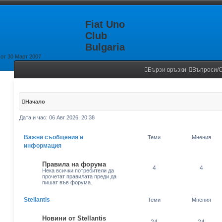
Fiat Uno
Club
Bulgaria
от 30 Март 2007
Бързи връзки
Въпроси/О
Начало
Дата и час: 06 Авг 2026, 20:38
Важни съобщения и
Теми
Мнения
информация
Правила на форума
4
4
Нека всички потребители да
прочетат правилата преди да
пишат във форума.
Stellantis
Теми
Мнения
Новини от Stellantis