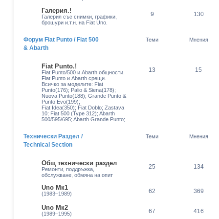
Галерия.!
9
130
Галерия със снимки, графики,
брошури и.т.н. на Fiat Uno.
Форум Fiat Punto / Fiat 500
Теми
Мнения
& Abarth
Fiat Punto.!
13
15
Fiat Punto/500 и Abarth общности.
Fiat Punto и Abarth срещи.
Всичко за моделите: Fiat
Punto(176); Palio & Siena(178);
Nuova Punto(188); Grande Punto &
Punto Evo(199);
Fiat Idea(350); Fiat Doblo; Zastava
10; Fiat 500 (Type 312); Abarth
500/595/695; Abarth Grande Punto;
Технически Раздел /
Теми
Мнения
Technical Section
Общ технически раздел
25
134
Ремонти, поддръжка,
обслужване, обмяна на опит
Uno Мк1
62
369
(1983–1989)
Uno Мк2
67
416
(1989–1995)