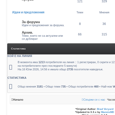
121
329
Идеи и предложения
Теми
Мнения
За форума
8
36
Идеи и предложения за форума.
Архив.
66
315
Теми, които не са актуални или
се дублират
Статистика
КОЙ Е НА ЛИНИЯ
В момента има
1213
потребителя на линия :: 1 регистриран, 0 скрити и 12
на потребителите през последните 5 минути)
На 16 Юли 2026, 14:56 е имало общо
2735
посетители наведнъж.
СТАТИСТИКА
Общо мнения
3181
• Общо теми
735
• Общо потребители
460
• Най-нов
V
Начало
Свържи се с нас
Часов
*
Original Author:
Brad Veryard
*
Updated to 3.3.x by
MannixMD