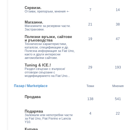
Сервизи.
7
14
Отзиви, препоръки, мнения +-
Магазини.
21
38
Магазините за резервни части.
Застраховки.
Полезни връзки, сайтове
19
47
и ръководства
Технически характеристики,
каталози, спецификации и др.
Полезна информация за Fiat Uno,
както и други интересни
автомобилни сайтове.
Tuning & ICE.!
29
193
Раздел свързан с въпроси/
отговори свързани с
модифицирането на Fiat Uno...
Пазар / Marketplace
Теми
Мнения
Продава
138
541
Подарява
4
22
Залежали или непотребни части
за Fiat Uno, Fiat Fiorino и Lancia
Y10.
Купува