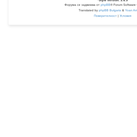
*
Style version: 3.4.9
Форума се задвижва от
phpBB
® Forum Software
Translated by
phpBB Bulgaria
&
Yoan Ar
Поверителност
|
Условия